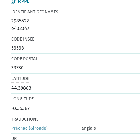
gn:P.PPL
IDENTIFIANT GEONAMES
2985522
6432347
CODE INSEE
33336
CODE POSTAL
33730
LATITUDE
44.39883
LONGITUDE
-0.35387
TRADUCTIONS
Préchac (Gironde)
anglais
URI