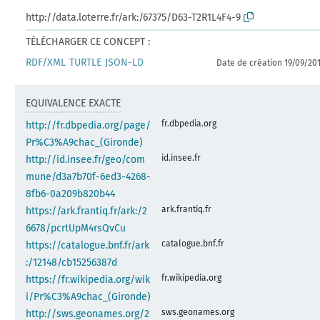
http://data.loterre.fr/ark:/67375/D63-T2R1L4F4-9
TÉLÉCHARGER CE CONCEPT :
RDF/XML
TURTLE
JSON-LD
Date de création 19/09/20
EQUIVALENCE EXACTE
fr.dbpedia.org
http://fr.dbpedia.org/page/
Pr%C3%A9chac_(Gironde)
id.insee.fr
http://id.insee.fr/geo/com
mune/d3a7b70f-6ed3-4268-
8fb6-0a209b820b44
ark.frantiq.fr
https://ark.frantiq.fr/ark:/2
6678/pcrtUpM4rsQvCu
catalogue.bnf.fr
https://catalogue.bnf.fr/ark
:/12148/cb15256387d
fr.wikipedia.org
https://fr.wikipedia.org/wik
i/Pr%C3%A9chac_(Gironde)
sws.geonames.org
http://sws.geonames.org/2