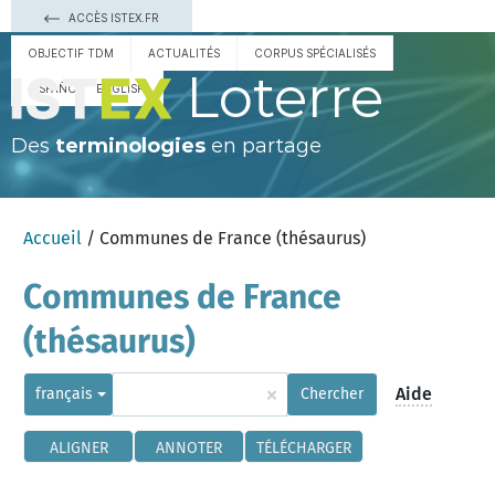
ACCÈS ISTEX.FR
OBJECTIF TDM
ACTUALITÉS
CORPUS SPÉCIALISÉS
Loterre
ESPAÑOL
ENGLISH
Des
terminologies
en partage
Accueil
/ Communes de France (thésaurus)
Communes de France
(thésaurus)
×
Aide
français
Chercher
ALIGNER
ANNOTER
TÉLÉCHARGER