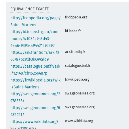
EQUIVALENCE EXACTE
fr.dbpedia.org
http://fr.dbpedia.org/page/
Saint-Mariens
id.insee.fr
http://id.insee.fr/geo/com
mune/5cf034c9-8d43-
4ea6-9395-a94421292392
ark.frantiq.fr
https://ark.frantiq.fr/ark:/2
6678/pcrtlfOkOwSlq9
catalogue.bnf.fr
https://catalogue.bnf.fr/ark
:/12148/cb15256487p
fr.wikipedia.org
https://fr.wikipedia.org/wik
i/Saint-Mariens
sws.geonames.org
http://sws.geonames.org/2
978535/
sws.geonames.org
http://sws.geonames.org/6
432421/
www.wikidata.org
https://www.wikidata.org/
wiki/Q1007687