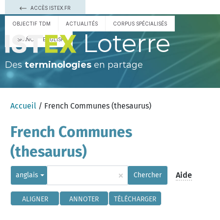
ACCÈS ISTEX.FR
OBJECTIF TDM
ACTUALITÉS
CORPUS SPÉCIALISÉS
Loterre
ESPAÑOL
ENGLISH
Des
terminologies
en partage
Accueil
/ French Communes (thesaurus)
French Communes
(thesaurus)
×
Aide
anglais
Chercher
ALIGNER
ANNOTER
TÉLÉCHARGER