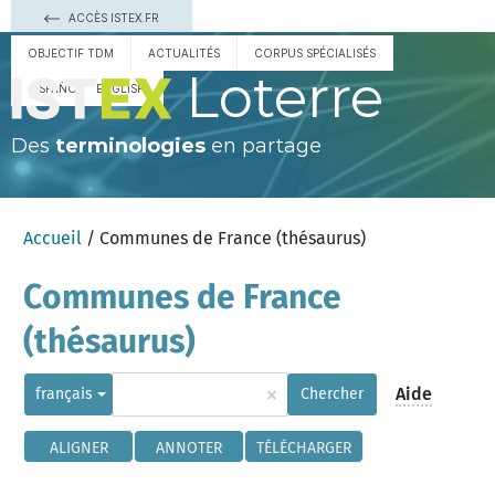
ACCÈS ISTEX.FR
OBJECTIF TDM
ACTUALITÉS
CORPUS SPÉCIALISÉS
Loterre
ESPAÑOL
ENGLISH
Des
terminologies
en partage
Accueil
/ Communes de France (thésaurus)
Communes de France
(thésaurus)
×
Aide
français
Chercher
ALIGNER
ANNOTER
TÉLÉCHARGER