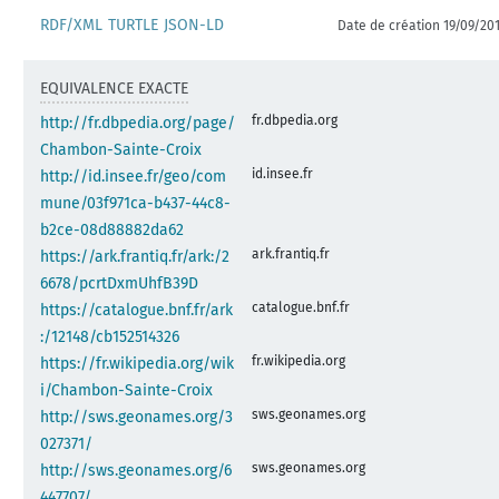
RDF/XML
TURTLE
JSON-LD
Date de création 19/09/20
EQUIVALENCE EXACTE
fr.dbpedia.org
http://fr.dbpedia.org/page/
Chambon-Sainte-Croix
id.insee.fr
http://id.insee.fr/geo/com
mune/03f971ca-b437-44c8-
b2ce-08d88882da62
ark.frantiq.fr
https://ark.frantiq.fr/ark:/2
6678/pcrtDxmUhfB39D
catalogue.bnf.fr
https://catalogue.bnf.fr/ark
:/12148/cb152514326
fr.wikipedia.org
https://fr.wikipedia.org/wik
i/Chambon-Sainte-Croix
sws.geonames.org
http://sws.geonames.org/3
027371/
sws.geonames.org
http://sws.geonames.org/6
447707/