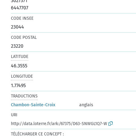
3027371
6447707
CODE INSEE
23044
CODE POSTAL
23220
LATITUDE
46.3555
LONGITUDE
1.77495
TRADUCTIONS
Chambon-Sainte-Croix
anglais
URI
http://data.loterre.fr/ark:/67375/D63-SNWGL1Q7-W
TÉLÉCHARGER CE CONCEPT :