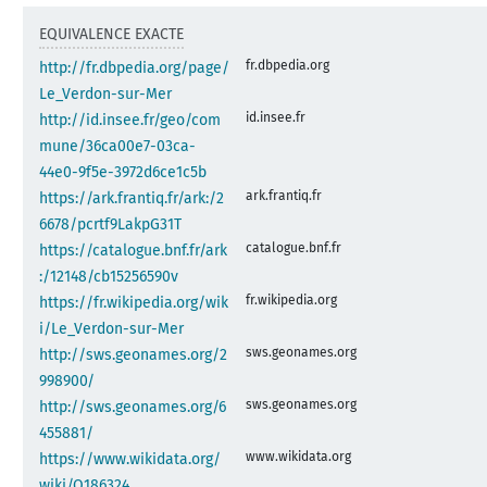
EQUIVALENCE EXACTE
fr.dbpedia.org
http://fr.dbpedia.org/page/
Le_Verdon-sur-Mer
id.insee.fr
http://id.insee.fr/geo/com
mune/36ca00e7-03ca-
44e0-9f5e-3972d6ce1c5b
ark.frantiq.fr
https://ark.frantiq.fr/ark:/2
6678/pcrtf9LakpG31T
catalogue.bnf.fr
https://catalogue.bnf.fr/ark
:/12148/cb15256590v
fr.wikipedia.org
https://fr.wikipedia.org/wik
i/Le_Verdon-sur-Mer
sws.geonames.org
http://sws.geonames.org/2
998900/
sws.geonames.org
http://sws.geonames.org/6
455881/
www.wikidata.org
https://www.wikidata.org/
wiki/Q186324