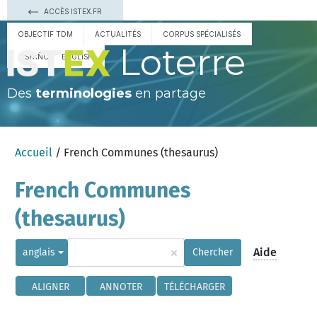
ACCÈS ISTEX.FR
OBJECTIF TDM
ACTUALITÉS
CORPUS SPÉCIALISÉS
Loterre
ESPAÑOL
ENGLISH
Des
terminologies
en partage
Accueil
/ French Communes (thesaurus)
French Communes
(thesaurus)
×
Aide
anglais
Chercher
ALIGNER
ANNOTER
TÉLÉCHARGER