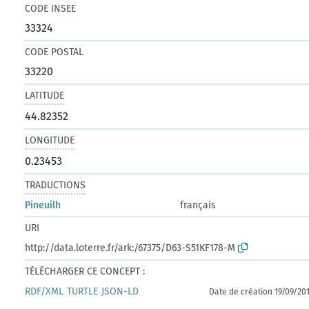
CODE INSEE
33324
CODE POSTAL
33220
LATITUDE
44.82352
LONGITUDE
0.23453
TRADUCTIONS
Pineuilh
français
URI
http://data.loterre.fr/ark:/67375/D63-S51KF178-M
TÉLÉCHARGER CE CONCEPT :
RDF/XML
TURTLE
JSON-LD
Date de création 19/09/20