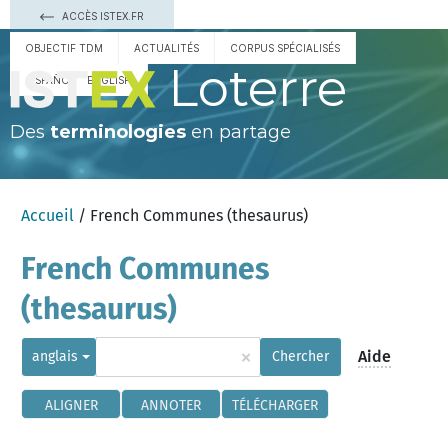
ACCÈS ISTEX.FR
OBJECTIF TDM
ACTUALITÉS
CORPUS SPÉCIALISÉS
Loterre
ESPAÑOL
ENGLISH
Des
terminologies
en partage
Accueil
/ French Communes (thesaurus)
French Communes
(thesaurus)
×
Aide
anglais
Chercher
ALIGNER
ANNOTER
TÉLÉCHARGER