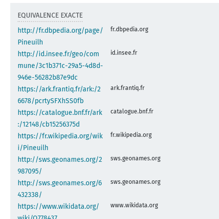
EQUIVALENCE EXACTE
fr.dbpedia.org
http://fr.dbpedia.org/page/
Pineuilh
id.insee.fr
http://id.insee.fr/geo/com
mune/3c1b371c-29a5-4d8d-
946e-56282b87e9dc
ark.frantiq.fr
https://ark.frantiq.fr/ark:/2
6678/pcrtySFXhSS0fb
catalogue.bnf.fr
https://catalogue.bnf.fr/ark
:/12148/cb15256375d
fr.wikipedia.org
https://fr.wikipedia.org/wik
i/Pineuilh
sws.geonames.org
http://sws.geonames.org/2
987095/
sws.geonames.org
http://sws.geonames.org/6
432338/
www.wikidata.org
https://www.wikidata.org/
wiki/Q778437