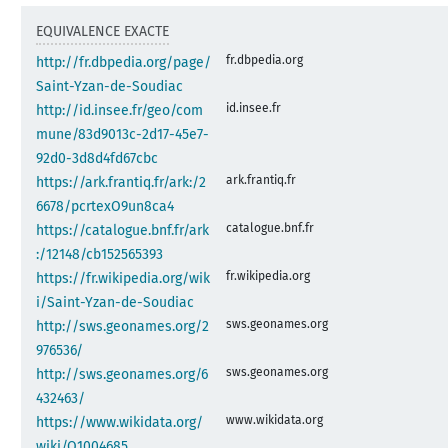
EQUIVALENCE EXACTE
fr.dbpedia.org
http://fr.dbpedia.org/page/
Saint-Yzan-de-Soudiac
id.insee.fr
http://id.insee.fr/geo/com
mune/83d9013c-2d17-45e7-
92d0-3d8d4fd67cbc
ark.frantiq.fr
https://ark.frantiq.fr/ark:/2
6678/pcrtexO9un8ca4
catalogue.bnf.fr
https://catalogue.bnf.fr/ark
:/12148/cb152565393
fr.wikipedia.org
https://fr.wikipedia.org/wik
i/Saint-Yzan-de-Soudiac
sws.geonames.org
http://sws.geonames.org/2
976536/
sws.geonames.org
http://sws.geonames.org/6
432463/
www.wikidata.org
https://www.wikidata.org/
wiki/Q1004685