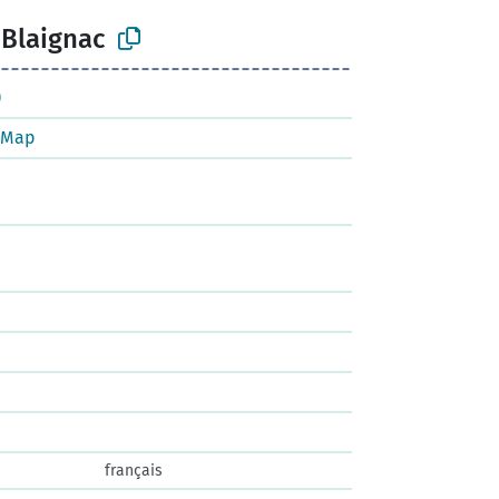
-Blaignac
)
tMap
français