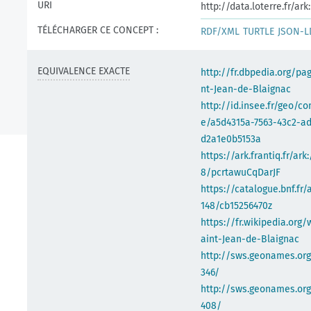
URI
http://data.loterre.fr/a
TÉLÉCHARGER CE CONCEPT :
RDF/XML
TURTLE
JSON-L
EQUIVALENCE EXACTE
http://fr.dbpedia.org/pa
nt-Jean-de-Blaignac
http://id.insee.fr/geo/
e/a5d4315a-7563-43c2-a
d2a1e0b5153a
https://ark.frantiq.fr/ark
8/pcrtawuCqDarJF
https://catalogue.bnf.fr/
148/cb15256470z
https://fr.wikipedia.org/
aint-Jean-de-Blaignac
http://sws.geonames.org
346/
http://sws.geonames.org
408/