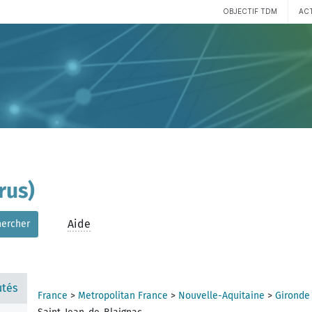
OBJECTIF TDM
AC
rus)
Aide
hercher
tés
France
>
Metropolitan France
>
Nouvelle-Aquitaine
>
Gironde