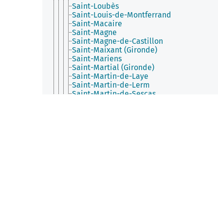
Saint-Loubès
Saint-Louis-de-Montferrand
Saint-Macaire
Saint-Magne
Saint-Magne-de-Castillon
Saint-Maixant (Gironde)
Saint-Mariens
Saint-Martial (Gironde)
Saint-Martin-de-Laye
Saint-Martin-de-Lerm
Saint-Martin-de-Sescas
Saint-Martin-du-Bois (Gironde)
Saint-Martin-du-Puy (Gironde)
Saint-Martin-Lacaussade
Saint-Médard-d'Eyrans
Saint-Médard-de-Guizières
Saint-Médard-en-Jalles
Saint-Michel-de-Castelnau
Saint-Michel-de-Fronsac
Saint-Michel-de-Lapujade
Saint-Michel-de-Rieufret
Saint-Morillon
Saint-Palais (Gironde)
Saint-Pardon-de-Conques
Saint-Paul (Gironde)