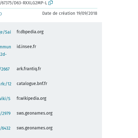
rk:/67375/D63-RXXLG2MP-L
Date de création 19/09/2018
D
fr.dbpedia.org
ge/Sai
id.insee.fr
commun
d2d-
ark.frantiq.fr
:/2667
catalogue.bnf.fr
ark:/12
fr.wikipedia.org
wiki/S
sws.geonames.org
/2979
sws.geonames.org
/6432