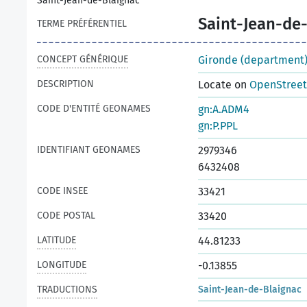
Saint-Jean-de-Blaignac
Saint-Jean-de
TERME PRÉFÉRENTIEL
CONCEPT GÉNÉRIQUE
Gironde (department
DESCRIPTION
Locate on
OpenStree
CODE D'ENTITÉ GEONAMES
gn:A.ADM4
gn:P.PPL
IDENTIFIANT GEONAMES
2979346
6432408
CODE INSEE
33421
CODE POSTAL
33420
LATITUDE
44.81233
LONGITUDE
-0.13855
TRADUCTIONS
Saint-Jean-de-Blaignac