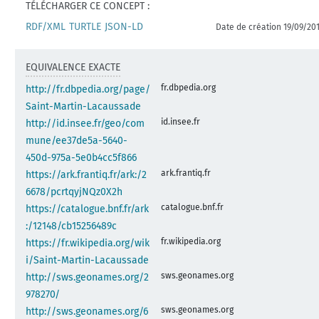
TÉLÉCHARGER CE CONCEPT :
RDF/XML
TURTLE
JSON-LD
Date de création 19/09/20
EQUIVALENCE EXACTE
fr.dbpedia.org
http://fr.dbpedia.org/page/
Saint-Martin-Lacaussade
id.insee.fr
http://id.insee.fr/geo/com
mune/ee37de5a-5640-
450d-975a-5e0b4cc5f866
ark.frantiq.fr
https://ark.frantiq.fr/ark:/2
6678/pcrtqyjNQz0X2h
catalogue.bnf.fr
https://catalogue.bnf.fr/ark
:/12148/cb15256489c
fr.wikipedia.org
https://fr.wikipedia.org/wik
i/Saint-Martin-Lacaussade
sws.geonames.org
http://sws.geonames.org/2
978270/
sws.geonames.org
http://sws.geonames.org/6