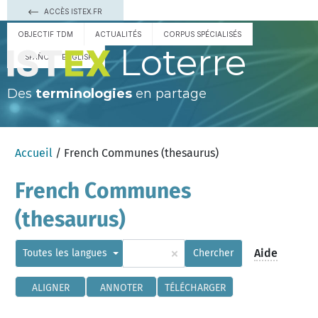
ACCÈS ISTEX.FR
OBJECTIF TDM
ACTUALITÉS
CORPUS SPÉCIALISÉS
Loterre
ESPAÑOL
ENGLISH
Des
terminologies
en partage
Accueil
/ French Communes (thesaurus)
French Communes
(thesaurus)
×
Aide
Toutes les langues
Chercher
ALIGNER
ANNOTER
TÉLÉCHARGER