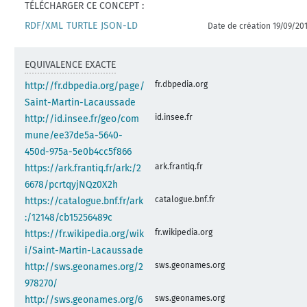
TÉLÉCHARGER CE CONCEPT :
RDF/XML
TURTLE
JSON-LD
Date de création 19/09/20
EQUIVALENCE EXACTE
fr.dbpedia.org
http://fr.dbpedia.org/page/
Saint-Martin-Lacaussade
id.insee.fr
http://id.insee.fr/geo/com
mune/ee37de5a-5640-
450d-975a-5e0b4cc5f866
ark.frantiq.fr
https://ark.frantiq.fr/ark:/2
6678/pcrtqyjNQz0X2h
catalogue.bnf.fr
https://catalogue.bnf.fr/ark
:/12148/cb15256489c
fr.wikipedia.org
https://fr.wikipedia.org/wik
i/Saint-Martin-Lacaussade
sws.geonames.org
http://sws.geonames.org/2
978270/
sws.geonames.org
http://sws.geonames.org/6