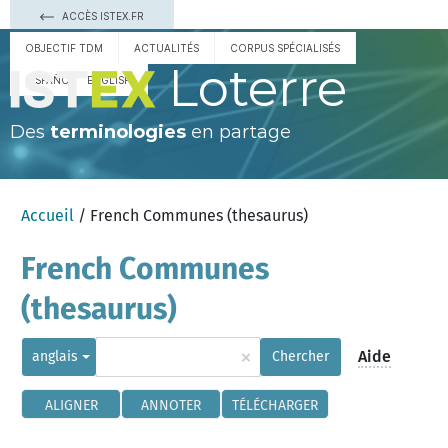
ACCÈS ISTEX.FR
OBJECTIF TDM
ACTUALITÉS
CORPUS SPÉCIALISÉS
Loterre
ESPAÑOL
ENGLISH
Des
terminologies
en partage
Accueil
/ French Communes (thesaurus)
French Communes
(thesaurus)
×
Aide
anglais
Chercher
ALIGNER
ANNOTER
TÉLÉCHARGER