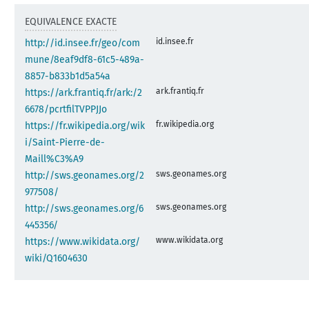
EQUIVALENCE EXACTE
id.insee.fr
http://id.insee.fr/geo/com
mune/8eaf9df8-61c5-489a-
8857-b833b1d5a54a
ark.frantiq.fr
https://ark.frantiq.fr/ark:/2
6678/pcrtfilTVPPJJo
fr.wikipedia.org
https://fr.wikipedia.org/wik
i/Saint-Pierre-de-
Maill%C3%A9
sws.geonames.org
http://sws.geonames.org/2
977508/
sws.geonames.org
http://sws.geonames.org/6
445356/
www.wikidata.org
https://www.wikidata.org/
wiki/Q1604630