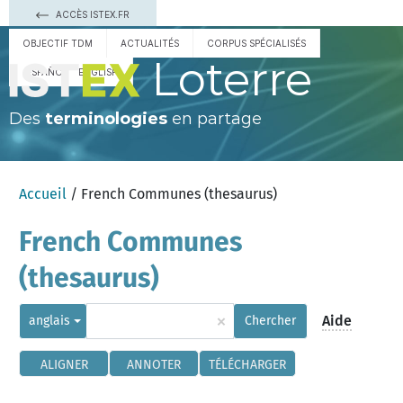
ACCÈS ISTEX.FR
OBJECTIF TDM
ACTUALITÉS
CORPUS SPÉCIALISÉS
Loterre
ESPAÑOL
ENGLISH
Des
terminologies
en partage
Accueil
/ French Communes (thesaurus)
French Communes
(thesaurus)
×
Aide
anglais
Chercher
ALIGNER
ANNOTER
TÉLÉCHARGER