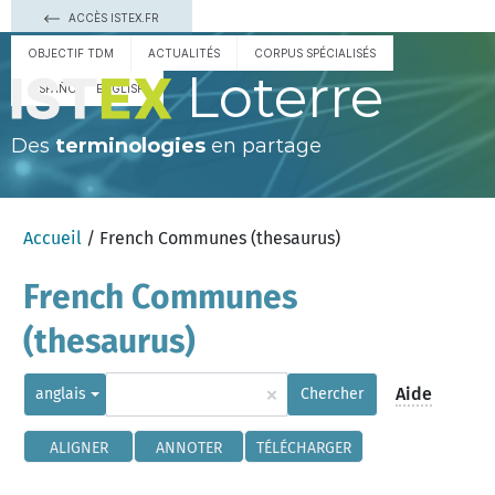
ACCÈS ISTEX.FR
OBJECTIF TDM
ACTUALITÉS
CORPUS SPÉCIALISÉS
Loterre
ESPAÑOL
ENGLISH
Des
terminologies
en partage
Accueil
/ French Communes (thesaurus)
French Communes
(thesaurus)
×
Aide
anglais
Chercher
ALIGNER
ANNOTER
TÉLÉCHARGER