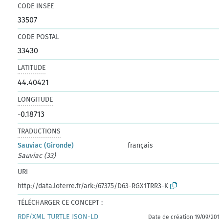
CODE INSEE
33507
CODE POSTAL
33430
LATITUDE
44.40421
LONGITUDE
-0.18713
TRADUCTIONS
Sauviac (Gironde)
français
Sauviac (33)
URI
http://data.loterre.fr/ark:/67375/D63-RGX1TRR3-K
TÉLÉCHARGER CE CONCEPT :
RDF/XML
TURTLE
JSON-LD
Date de création 19/09/20