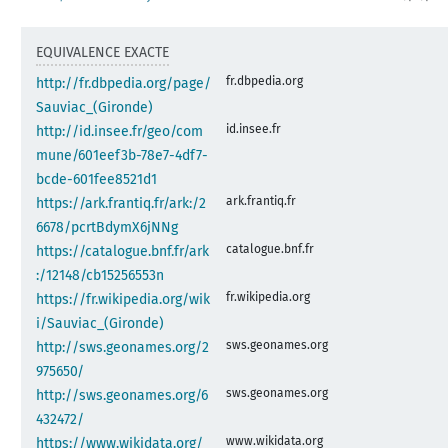
EQUIVALENCE EXACTE
fr.dbpedia.org
http://fr.dbpedia.org/page/
Sauviac_(Gironde)
id.insee.fr
http://id.insee.fr/geo/com
mune/601eef3b-78e7-4df7-
bcde-601fee8521d1
ark.frantiq.fr
https://ark.frantiq.fr/ark:/2
6678/pcrtBdymX6jNNg
catalogue.bnf.fr
https://catalogue.bnf.fr/ark
:/12148/cb15256553n
fr.wikipedia.org
https://fr.wikipedia.org/wik
i/Sauviac_(Gironde)
sws.geonames.org
http://sws.geonames.org/2
975650/
sws.geonames.org
http://sws.geonames.org/6
432472/
www.wikidata.org
https://www.wikidata.org/