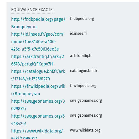
EQUIVALENCE EXACTE
fr.dbpedia.org
http://fr.dbpedia.org/page/
Brouqueyran
id.insee.fr
http://id.insee.fr/geo/com
mune/1be81d0e-a406-
426c-a5f5-c7c50636ee3e
ark.frantiq.fr
https://ark.frantiq.fr/ark:/2
6678/pcrtglQFKqby7H
catalogue.bnf.fr
https://catalogue.bnf.fr/ark
:/12148/cb152561270
fr.wikipedia.org
https://fr.wikipedia.org/wik
i/Brouqueyran
sws.geonames.org
http://sws.geonames.org/3
029872/
sws.geonames.org
http://sws.geonames.org/6
448426/
www.wikidata.org
https://www.wikidata.org/
wiki/Q198012