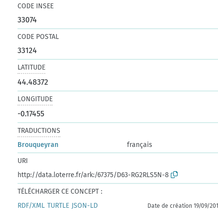
CODE INSEE
33074
CODE POSTAL
33124
LATITUDE
44.48372
LONGITUDE
-0.17455
TRADUCTIONS
Brouqueyran
français
URI
http://data.loterre.fr/ark:/67375/D63-RG2RLS5N-8
TÉLÉCHARGER CE CONCEPT :
RDF/XML
TURTLE
JSON-LD
Date de création 19/09/20