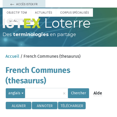
ACCÈS ISTEX.FR
OBJECTIF TDM
ACTUALITÉS
CORPUS SPÉCIALISÉS
Loterre
ESPAÑOL
ENGLISH
Des
terminologies
en partage
Accueil
/ French Communes (thesaurus)
French Communes
(thesaurus)
×
Aide
anglais
Chercher
ALIGNER
ANNOTER
TÉLÉCHARGER