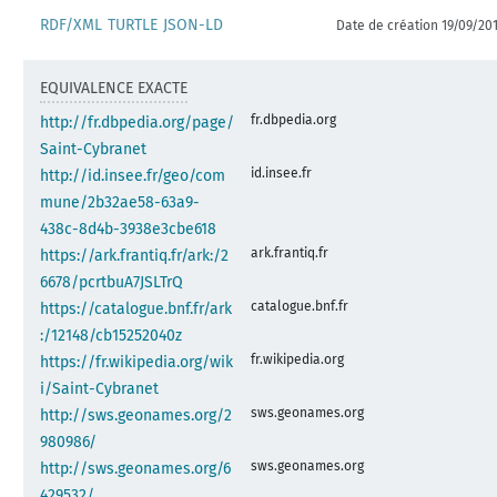
RDF/XML
TURTLE
JSON-LD
Date de création 19/09/20
EQUIVALENCE EXACTE
fr.dbpedia.org
http://fr.dbpedia.org/page/
Saint-Cybranet
id.insee.fr
http://id.insee.fr/geo/com
mune/2b32ae58-63a9-
438c-8d4b-3938e3cbe618
ark.frantiq.fr
https://ark.frantiq.fr/ark:/2
6678/pcrtbuA7JSLTrQ
catalogue.bnf.fr
https://catalogue.bnf.fr/ark
:/12148/cb15252040z
fr.wikipedia.org
https://fr.wikipedia.org/wik
i/Saint-Cybranet
sws.geonames.org
http://sws.geonames.org/2
980986/
sws.geonames.org
http://sws.geonames.org/6
429532/