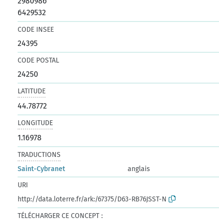
2980986
6429532
CODE INSEE
24395
CODE POSTAL
24250
LATITUDE
44.78772
LONGITUDE
1.16978
TRADUCTIONS
Saint-Cybranet
anglais
URI
http://data.loterre.fr/ark:/67375/D63-RB76JSST-N
TÉLÉCHARGER CE CONCEPT :