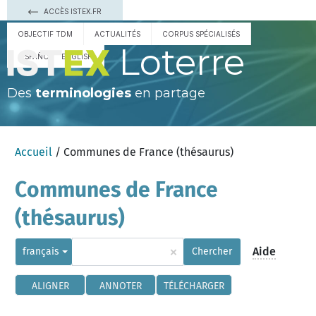
ACCÈS ISTEX.FR
OBJECTIF TDM
ACTUALITÉS
CORPUS SPÉCIALISÉS
Loterre
ESPAÑOL
ENGLISH
Des
terminologies
en partage
Accueil
/ Communes de France (thésaurus)
Communes de France
(thésaurus)
×
Aide
français
Chercher
ALIGNER
ANNOTER
TÉLÉCHARGER