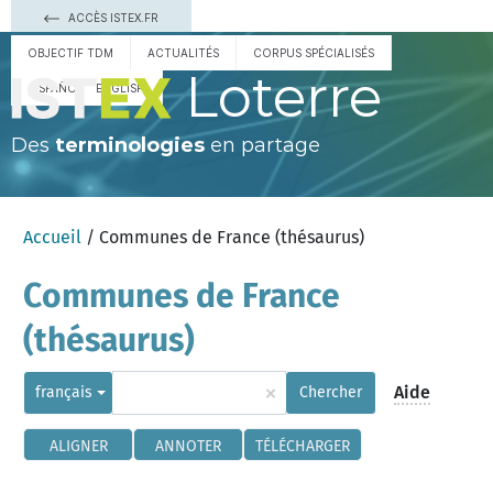
ACCÈS ISTEX.FR
OBJECTIF TDM
ACTUALITÉS
CORPUS SPÉCIALISÉS
Loterre
ESPAÑOL
ENGLISH
Des
terminologies
en partage
Accueil
/ Communes de France (thésaurus)
Communes de France
(thésaurus)
×
Aide
français
Chercher
ALIGNER
ANNOTER
TÉLÉCHARGER