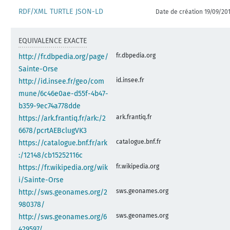
RDF/XML
TURTLE
JSON-LD
Date de création 19/09/20
EQUIVALENCE EXACTE
fr.dbpedia.org
http://fr.dbpedia.org/page/
Sainte-Orse
id.insee.fr
http://id.insee.fr/geo/com
mune/6c46e0ae-d55f-4b47-
b359-9ec74a778dde
ark.frantiq.fr
https://ark.frantiq.fr/ark:/2
6678/pcrtAEBclugVK3
catalogue.bnf.fr
https://catalogue.bnf.fr/ark
:/12148/cb15252116c
fr.wikipedia.org
https://fr.wikipedia.org/wik
i/Sainte-Orse
sws.geonames.org
http://sws.geonames.org/2
980378/
sws.geonames.org
http://sws.geonames.org/6
429597/