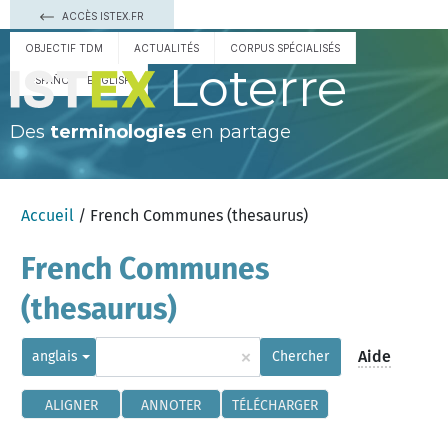
ACCÈS ISTEX.FR
OBJECTIF TDM
ACTUALITÉS
CORPUS SPÉCIALISÉS
Loterre
ESPAÑOL
ENGLISH
Des
terminologies
en partage
Accueil
/ French Communes (thesaurus)
French Communes
(thesaurus)
×
Aide
anglais
Chercher
ALIGNER
ANNOTER
TÉLÉCHARGER