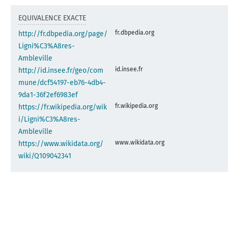
EQUIVALENCE EXACTE
fr.dbpedia.org
http://fr.dbpedia.org/page/
Ligni%C3%A8res-
Ambleville
id.insee.fr
http://id.insee.fr/geo/com
mune/dcf54197-eb76-4db4-
9da1-36f2ef6983ef
fr.wikipedia.org
https://fr.wikipedia.org/wik
i/Ligni%C3%A8res-
Ambleville
www.wikidata.org
https://www.wikidata.org/
wiki/Q109042341