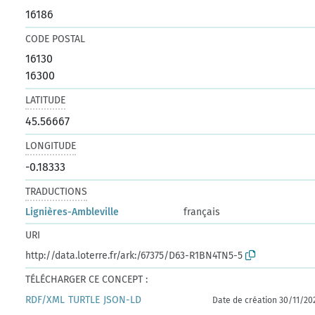
16186
CODE POSTAL
16130
16300
LATITUDE
45.56667
LONGITUDE
-0.18333
TRADUCTIONS
Lignières-Ambleville
français
URI
http://data.loterre.fr/ark:/67375/D63-R1BN4TN5-5
TÉLÉCHARGER CE CONCEPT :
RDF/XML
TURTLE
JSON-LD
Date de création 30/11/20