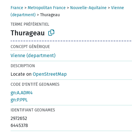
France
>
Metropolitan France
>
Nouvelle-Aquitaine
>
Vienne
(department)
>
Thurageau
TERME PRÉFÉRENTIEL
Thurageau
CONCEPT GÉNÉRIQUE
Vienne (department)
DESCRIPTION
Locate on
OpenStreetMap
CODE D'ENTITÉ GEONAMES
gn:A.ADM4
gn:P.PPL
IDENTIFIANT GEONAMES
2972652
6445378