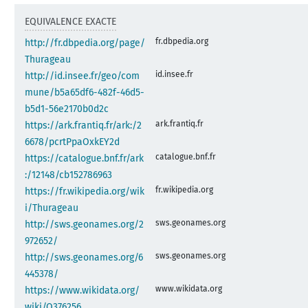
EQUIVALENCE EXACTE
fr.dbpedia.org
http://fr.dbpedia.org/page/
Thurageau
id.insee.fr
http://id.insee.fr/geo/com
mune/b5a65df6-482f-46d5-
b5d1-56e2170b0d2c
ark.frantiq.fr
https://ark.frantiq.fr/ark:/2
6678/pcrtPpaOxkEY2d
catalogue.bnf.fr
https://catalogue.bnf.fr/ark
:/12148/cb152786963
fr.wikipedia.org
https://fr.wikipedia.org/wik
i/Thurageau
sws.geonames.org
http://sws.geonames.org/2
972652/
sws.geonames.org
http://sws.geonames.org/6
445378/
www.wikidata.org
https://www.wikidata.org/
wiki/Q376256