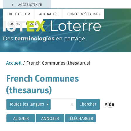
ACCÈS ISTEX.FR
OBJECTIF TDM
ACTUALITÉS
CORPUS SPÉCIALISÉS
Loterre
ESPAÑOL
ENGLISH
Des
terminologies
en partage
Accueil
/ French Communes (thesaurus)
French Communes
(thesaurus)
×
Aide
Toutes les langues
Chercher
ALIGNER
ANNOTER
TÉLÉCHARGER