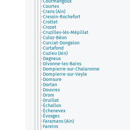
Courmangoux
Courtes
Crans (Ain)
Cressin-Rochefort
Crottet
Crozet
Cruzilles-lès-Mépillat
Culoz-Béon
Curciat-Dongalon
Curtafond
Cuzieu (Ain)
Dagneux
Divonne-les-Bains
Dompierre-sur-Chalaronne
Dompierre-sur-Veyle
Domsure
Dortan
Douvres
Drom
Druillat
Échallon
Échenevex
Évosges
Faramans (Ain)
Fareins