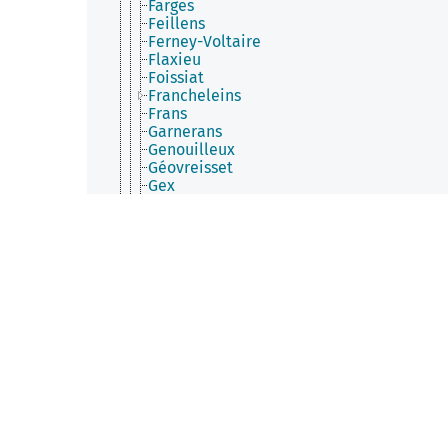
Farges
Feillens
Ferney-Voltaire
Flaxieu
Foissiat
Francheleins
Frans
Garnerans
Genouilleux
Géovreisset
Gex
Giron
Gorrevod
Grand-Corent
Grièges
Grilly
Groissiat
Groslée-Saint-Benoit
Guéreins
Haut Valromey
Hautecourt-Romanèche
Illiat
Injoux-Génissiat
Innimond
Izenave