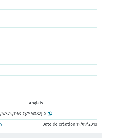
anglais
rk:/67375/D63-QZSM082J-X
Date de création 19/09/2018
D