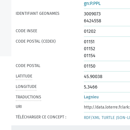
gn:P.PPL
IDENTIFIANT GEONAMES
3009073
6424558
CODE INSEE
01202
CODE POSTAL (CEDEX)
01151
01152
01154
CODE POSTAL
01150
LATITUDE
45.90038
LONGITUDE
5.3466
TRADUCTIONS
Lagnieu
URI
http://data.loterre.fr/a
TÉLÉCHARGER CE CONCEPT :
RDF/XML
TURTLE
JSON-L