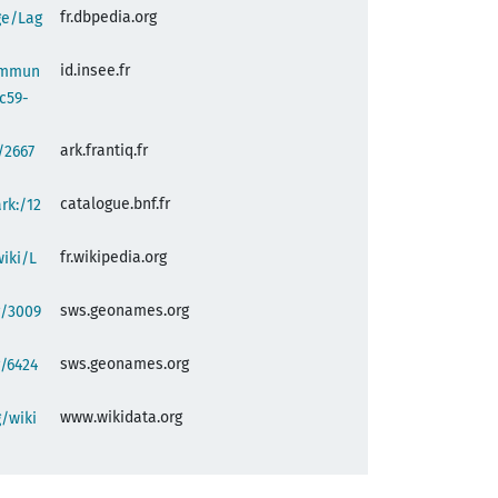
fr.dbpedia.org
ge/Lag
id.insee.fr
commun
c59-
ark.frantiq.fr
:/2667
catalogue.bnf.fr
ark:/12
fr.wikipedia.org
wiki/L
sws.geonames.org
g/3009
sws.geonames.org
/6424
www.wikidata.org
/wiki