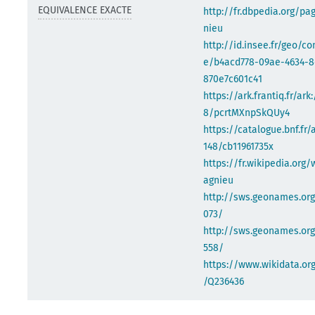
EQUIVALENCE EXACTE
http://fr.dbpedia.org/pa
nieu
http://id.insee.fr/geo/
e/b4acd778-09ae-4634-8
870e7c601c41
https://ark.frantiq.fr/ark
8/pcrtMXnpSkQUy4
https://catalogue.bnf.fr/
148/cb11961735x
https://fr.wikipedia.org/
agnieu
http://sws.geonames.or
073/
http://sws.geonames.org
558/
https://www.wikidata.org
/Q236436