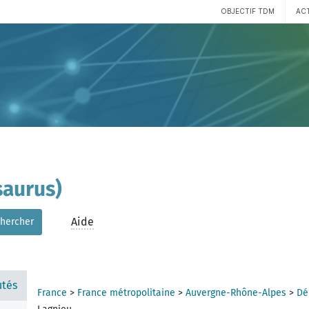
OBJECTIF TDM
AC
aurus)
Aide
hercher
tés
France
>
France métropolitaine
>
Auvergne-Rhône-Alpes
>
Dé