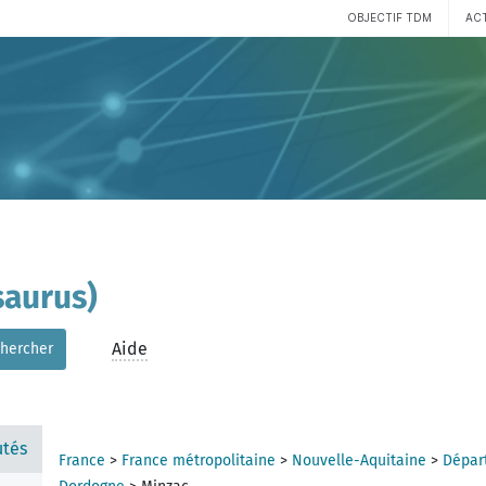
OBJECTIF TDM
AC
aurus)
Aide
hercher
tés
France
>
France métropolitaine
>
Nouvelle-Aquitaine
>
Dépar