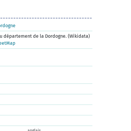
ordogne
 département de la Dordogne. (Wikidata)
eetMap
anglais