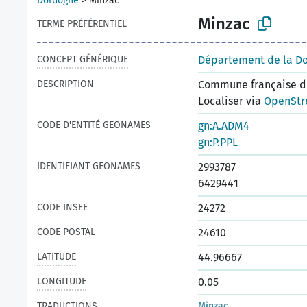
Dordogne
>
Minzac
Minzac
TERME PRÉFÉRENTIEL
CONCEPT GÉNÉRIQUE
Département de la D
DESCRIPTION
Commune française du
Localiser via
OpenStr
CODE D'ENTITÉ GEONAMES
gn:A.ADM4
gn:P.PPL
IDENTIFIANT GEONAMES
2993787
6429441
CODE INSEE
24272
CODE POSTAL
24610
LATITUDE
44.96667
LONGITUDE
0.05
TRADUCTIONS
Minzac