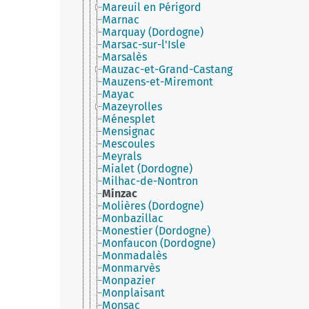
Mareuil en Périgord
Marnac
Marquay (Dordogne)
Marsac-sur-l'Isle
Marsalès
Mauzac-et-Grand-Castang
Mauzens-et-Miremont
Mayac
Mazeyrolles
Ménesplet
Mensignac
Mescoules
Meyrals
Mialet (Dordogne)
Milhac-de-Nontron
Minzac
Molières (Dordogne)
Monbazillac
Monestier (Dordogne)
Monfaucon (Dordogne)
Monmadalès
Monmarvès
Monpazier
Monplaisant
Monsac