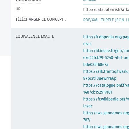
URI
http://data.loterre.fr/a
TÉLÉCHARGER CE CONCEPT :
RDF/XML
TURTLE
JSON-L
EQUIVALENCE EXACTE
http://fr.dbpedia.org/pa
nzac
http://id.insee.fr/geo/
e/e22fcb79-5240-4fef-ae
bde035f68e7a
https://ark.frantiq.fr/ark
8/pcrtT3uewrYa6p
https://catalogue.bnf.fr/
148/cb152519181
https://fr.wikipedia.org/
inzac
http://sws.geonames.or
787/
http://sws.geonames.org