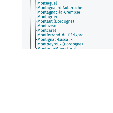
Monsaguel
Montagnac-d'Auberoche
Montagnac-la-Crempse
Montagrier
Montaut (Dordogne)
Montazeau
Montcaret
Montferrand-du-Périgord
Montignac-Lascaux
Montpeyroux (Dordogne)
Montpon-Ménestérol
Montrem
Mouleydier
Moulin-Neuf (Dordogne)
Mussidan
Nabirat
Nadaillac
Nailhac
Nanteuil-Auriac-de-Bourzac
Nantheuil
Nanthiat
Nastringues
Naussannes
Négrondes
Neuvic (Dordogne)