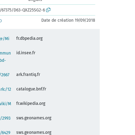
rk:/67375/D63-QXZ25SG2-6
Date de création 19/09/2018
D
fr.dbpedia.org
ge/Mi
id.insee.fr
commun
bd-
ark.frantiq.fr
:/2667
catalogue.bnf.fr
ark:/12
fr.wikipedia.org
wiki/M
sws.geonames.org
g/2993
sws.geonames.org
/6429