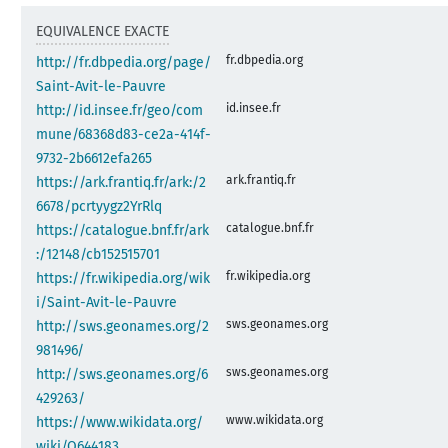
EQUIVALENCE EXACTE
fr.dbpedia.org
http://fr.dbpedia.org/page/
Saint-Avit-le-Pauvre
id.insee.fr
http://id.insee.fr/geo/com
mune/68368d83-ce2a-414f-
9732-2b6612efa265
ark.frantiq.fr
https://ark.frantiq.fr/ark:/2
6678/pcrtyygz2YrRlq
catalogue.bnf.fr
https://catalogue.bnf.fr/ark
:/12148/cb152515701
fr.wikipedia.org
https://fr.wikipedia.org/wik
i/Saint-Avit-le-Pauvre
sws.geonames.org
http://sws.geonames.org/2
981496/
sws.geonames.org
http://sws.geonames.org/6
429263/
www.wikidata.org
https://www.wikidata.org/
wiki/Q644183