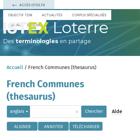
ACCÈS ISTEX.FR
OBJECTIF TDM
ACTUALITÉS
CORPUS SPÉCIALISÉS
Loterre
ESPAÑOL
ENGLISH
Des
terminologies
en partage
Accueil
/ French Communes (thesaurus)
French Communes
(thesaurus)
×
Aide
anglais
Chercher
ALIGNER
ANNOTER
TÉLÉCHARGER