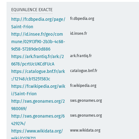
EQUIVALENCE EXACTE
fr.dbpedia.org
http://fr.dbpedia.org/page/
Saint-Frion
id.insee.fr
http://id.insee.fr/geo/com
mune/02913f90-2b3b-4c68-
9d58-57289de0d886
ark.frantiq.fr
https://ark.frantiq.fr/ark:/2
6678/pcrtUcUKCdFUcA
catalogue.bnf.fr
https://catalogue.bnf.fr/ark
:/12148/cb15251583c
fr.wikipedia.org
https://fr.wikipedia.org/wik
i/Saint-Frion
sws.geonames.org
http://sws.geonames.org/2
980069/
sws.geonames.org
http://sws.geonames.org/6
429274/
www.wikidata.org
https://www.wikidata.org/
wiki/Q178711