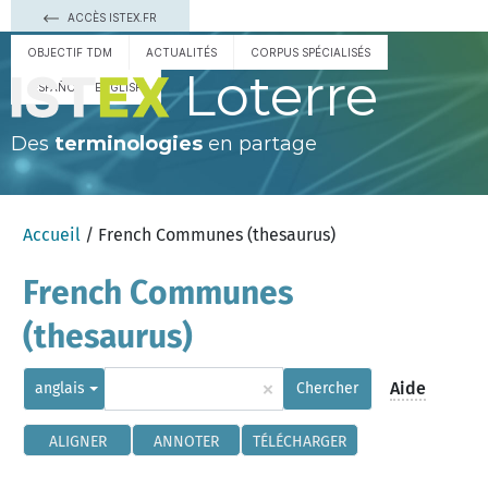
ACCÈS ISTEX.FR
OBJECTIF TDM
ACTUALITÉS
CORPUS SPÉCIALISÉS
Loterre
ESPAÑOL
ENGLISH
Des
terminologies
en partage
Accueil
/ French Communes (thesaurus)
French Communes
(thesaurus)
×
Aide
anglais
Chercher
ALIGNER
ANNOTER
TÉLÉCHARGER