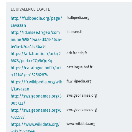
EQUIVALENCE EXACTE
fr.dbpedia.org
http://fr.dbpedia.org/page/
Lavazan
id.insee.fr
http://id.insee.fr/geo/com
mune/6984f4aa-d373-46ca-
b41a-b7da15c3ba9f
ark.frantiq.fr
https://ark.frantiq.fr/ark:/2
6678/pcrtxxCQVkQqKq
catalogue.bnf.fr
https://catalogue.bnf.fr/ark
:/12148/cb152562874
fr.wikipedia.org
https://fr.wikipedia.org/wik
i/Lavazan
sws.geonames.org
http://sws.geonames.org/3
005722/
sws.geonames.org
http://sws.geonames.org/6
432272/
www.wikidata.org
https://www.wikidata.org/
wiki/Q523546