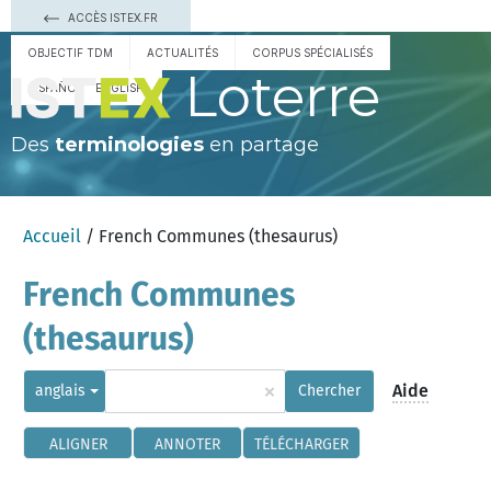
ACCÈS ISTEX.FR
OBJECTIF TDM
ACTUALITÉS
CORPUS SPÉCIALISÉS
Loterre
ESPAÑOL
ENGLISH
Des
terminologies
en partage
Accueil
/ French Communes (thesaurus)
French Communes
(thesaurus)
×
Aide
anglais
Chercher
ALIGNER
ANNOTER
TÉLÉCHARGER