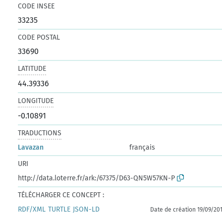
CODE INSEE
33235
CODE POSTAL
33690
LATITUDE
44.39336
LONGITUDE
-0.10891
TRADUCTIONS
Lavazan
français
URI
http://data.loterre.fr/ark:/67375/D63-QN5W57KN-P
TÉLÉCHARGER CE CONCEPT :
RDF/XML
TURTLE
JSON-LD
Date de création 19/09/20