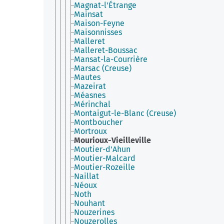
Magnat-l'Étrange
Mainsat
Maison-Feyne
Maisonnisses
Malleret
Malleret-Boussac
Mansat-la-Courrière
Marsac (Creuse)
Mautes
Mazeirat
Méasnes
Mérinchal
Montaigut-le-Blanc (Creuse)
Montboucher
Mortroux
Mourioux-Vieilleville
Moutier-d'Ahun
Moutier-Malcard
Moutier-Rozeille
Naillat
Néoux
Noth
Nouhant
Nouzerines
Nouzerolles