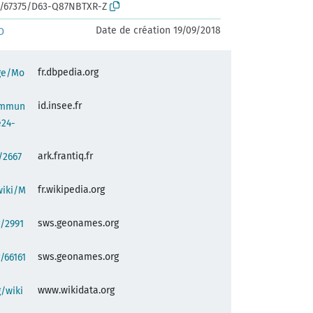
rk:/67375/D63-Q87NBTXR-Z
Date de création 19/09/2018
D
fr.dbpedia.org
age/Mo
id.insee.fr
commun
e24-
ark.frantiq.fr
:/2667
fr.wikipedia.org
wiki/M
sws.geonames.org
/2991
sws.geonames.org
/66161
www.wikidata.org
/wiki