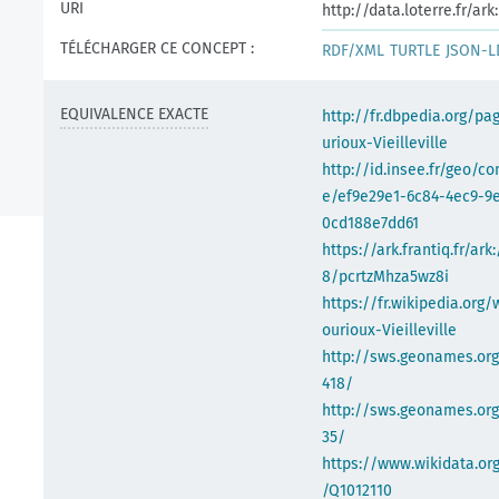
URI
http://data.loterre.fr/a
TÉLÉCHARGER CE CONCEPT :
RDF/XML
TURTLE
JSON-L
EQUIVALENCE EXACTE
http://fr.dbpedia.org/p
urioux-Vieilleville
http://id.insee.fr/geo/
e/ef9e29e1-6c84-4ec9-9
0cd188e7dd61
https://ark.frantiq.fr/ark
8/pcrtzMhza5wz8i
https://fr.wikipedia.org/
ourioux-Vieilleville
http://sws.geonames.org
418/
http://sws.geonames.org
35/
https://www.wikidata.org
/Q1012110