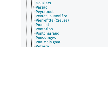
Nouziers
Parsac
Peyrabout
Peyrat-la-Nonière
Pierrefitte (Creuse)
Pionnat
Pontarion
Pontcharraud
Poussanges
Puy-Malsignat
Reterre
Roches (Creuse)
Rougnat
Royère-de-Vassivière
Sagnat
Saint-Agnant-de-Versillat
Saint-Agnant-près-Crocq
Saint-Alpinien
Saint-Amand (Creuse)
Saint-Amand-Jartoudeix
Saint-Avit-de-Tardes
Saint-Avit-le-Pauvre
Saint-Bard
Saint-Chabrais
Saint-Christophe (Creuse)