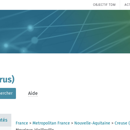
OBJECTIF TDM
AC
rus)
Aide
hercher
tés
France
>
Metropolitan France
>
Nouvelle-Aquitaine
>
Creuse 