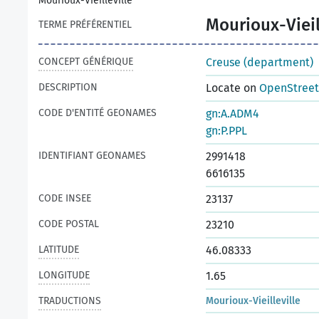
Mourioux-Vieilleville
Mourioux-Vieil
TERME PRÉFÉRENTIEL
CONCEPT GÉNÉRIQUE
Creuse (department)
DESCRIPTION
Locate on
OpenStree
CODE D'ENTITÉ GEONAMES
gn:A.ADM4
gn:P.PPL
IDENTIFIANT GEONAMES
2991418
6616135
CODE INSEE
23137
CODE POSTAL
23210
LATITUDE
46.08333
LONGITUDE
1.65
TRADUCTIONS
Mourioux-Vieilleville