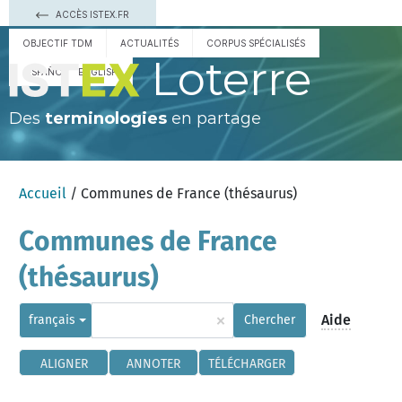
ACCÈS ISTEX.FR
OBJECTIF TDM
ACTUALITÉS
CORPUS SPÉCIALISÉS
Loterre
ESPAÑOL
ENGLISH
Des
terminologies
en partage
Accueil
/ Communes de France (thésaurus)
Communes de France
(thésaurus)
×
Aide
français
Chercher
ALIGNER
ANNOTER
TÉLÉCHARGER