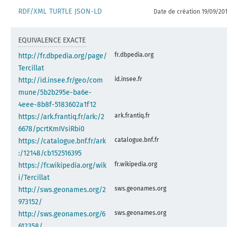
RDF/XML
TURTLE
JSON-LD
Date de création 19/09/20
EQUIVALENCE EXACTE
fr.dbpedia.org
http://fr.dbpedia.org/page/
Tercillat
id.insee.fr
http://id.insee.fr/geo/com
mune/5b2b295e-ba6e-
4eee-8b8f-5183602a1f12
ark.frantiq.fr
https://ark.frantiq.fr/ark:/2
6678/pcrtKmIVsiRbi0
catalogue.bnf.fr
https://catalogue.bnf.fr/ark
:/12148/cb152516395
fr.wikipedia.org
https://fr.wikipedia.org/wik
i/Tercillat
sws.geonames.org
http://sws.geonames.org/2
973152/
sws.geonames.org
http://sws.geonames.org/6
612358/