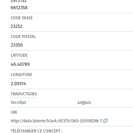
2973152
6612358
CODE INSEE
23252
CODE POSTAL
23350
LATITUDE
46.40789
LONGITUDE
2.05514
TRADUCTIONS
Tercillat
anglais
URI
http://data.loterre.fr/ark:/67375/D63-Q53VR29B-T
TÉLÉCHARGER CE CONCEPT :