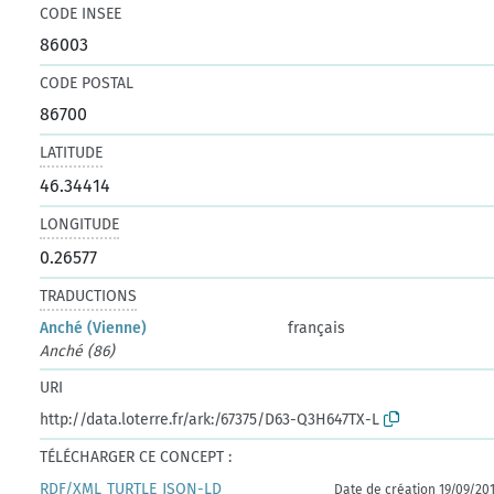
CODE INSEE
86003
CODE POSTAL
86700
LATITUDE
46.34414
LONGITUDE
0.26577
TRADUCTIONS
Anché (Vienne)
français
Anché (86)
URI
http://data.loterre.fr/ark:/67375/D63-Q3H647TX-L
TÉLÉCHARGER CE CONCEPT :
RDF/XML
TURTLE
JSON-LD
Date de création 19/09/20