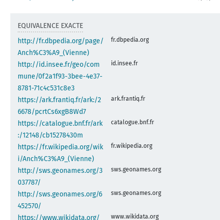
EQUIVALENCE EXACTE
fr.dbpedia.org
http://fr.dbpedia.org/page/
Anch%C3%A9_(Vienne)
id.insee.fr
http://id.insee.fr/geo/com
mune/0f2a1f93-3bee-4e37-
8781-71c4c531c8e3
ark.frantiq.fr
https://ark.frantiq.fr/ark:/2
6678/pcrtCs6xgB8Wd7
catalogue.bnf.fr
https://catalogue.bnf.fr/ark
:/12148/cb15278430m
fr.wikipedia.org
https://fr.wikipedia.org/wik
i/Anch%C3%A9_(Vienne)
sws.geonames.org
http://sws.geonames.org/3
037787/
sws.geonames.org
http://sws.geonames.org/6
452570/
www.wikidata.org
https://www.wikidata.org/