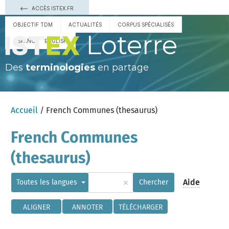
ACCÈS ISTEX.FR
OBJECTIF TDM
ACTUALITÉS
CORPUS SPÉCIALISÉS
Loterre
ESPAÑOL
ENGLISH
Des
terminologies
en partage
Accueil
/ French Communes (thesaurus)
French Communes
(thesaurus)
×
Aide
Toutes les langues
Chercher
ALIGNER
ANNOTER
TÉLÉCHARGER