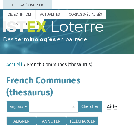
ACCÈS ISTEX.FR
OBJECTIF TDM
ACTUALITÉS
CORPUS SPÉCIALISÉS
Loterre
ESPAÑOL
ENGLISH
Des
terminologies
en partage
Accueil
/ French Communes (thesaurus)
French Communes
(thesaurus)
×
Aide
anglais
Chercher
ALIGNER
ANNOTER
TÉLÉCHARGER