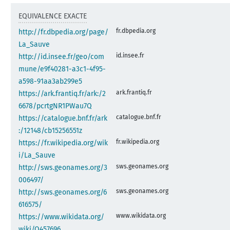
EQUIVALENCE EXACTE
fr.dbpedia.org
http://fr.dbpedia.org/page/
La_Sauve
id.insee.fr
http://id.insee.fr/geo/com
mune/e9f40281-a3c1-4f95-
a598-91aa3ab299e5
ark.frantiq.fr
https://ark.frantiq.fr/ark:/2
6678/pcrtgNR1PWau7Q
catalogue.bnf.fr
https://catalogue.bnf.fr/ark
:/12148/cb15256551z
fr.wikipedia.org
https://fr.wikipedia.org/wik
i/La_Sauve
sws.geonames.org
http://sws.geonames.org/3
006497/
sws.geonames.org
http://sws.geonames.org/6
616575/
www.wikidata.org
https://www.wikidata.org/
wiki/Q457696