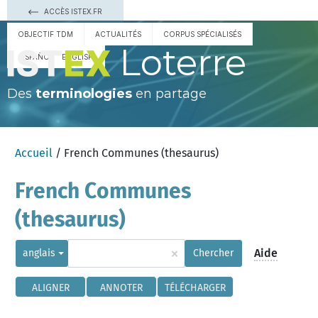
ACCÈS ISTEX.FR
OBJECTIF TDM
ACTUALITÉS
CORPUS SPÉCIALISÉS
Loterre
ESPAÑOL
ENGLISH
Des
terminologies
en partage
Accueil
/ French Communes (thesaurus)
French Communes
(thesaurus)
×
Aide
anglais
Chercher
ALIGNER
ANNOTER
TÉLÉCHARGER