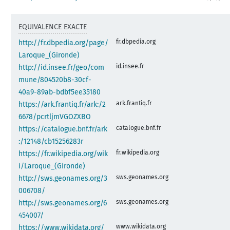
EQUIVALENCE EXACTE
fr.dbpedia.org
http://fr.dbpedia.org/page/
Laroque_(Gironde)
id.insee.fr
http://id.insee.fr/geo/com
mune/804520b8-30cf-
40a9-89ab-bdbf5ee35180
ark.frantiq.fr
https://ark.frantiq.fr/ark:/2
6678/pcrtljmVGOZXBO
catalogue.bnf.fr
https://catalogue.bnf.fr/ark
:/12148/cb15256283r
fr.wikipedia.org
https://fr.wikipedia.org/wik
i/Laroque_(Gironde)
sws.geonames.org
http://sws.geonames.org/3
006708/
sws.geonames.org
http://sws.geonames.org/6
454007/
www.wikidata.org
https://www.wikidata.org/