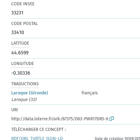
CODE INSEE
33231
CODE POSTAL
33410
LATITUDE
44.6599
LONGITUDE
-0.30336
TRADUCTIONS
Laroque (Gironde)
français
Laroque (33)
URI
http://data.loterre.fr/ark:/67375/D63-PWR17DR5-6
TÉLÉCHARGER CE CONCEPT :
RDF/XML
TURTLE
JSON-LD
Date de création 19/09/20