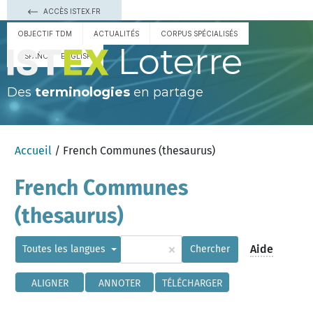
ACCÈS ISTEX.FR
OBJECTIF TDM
ACTUALITÉS
CORPUS SPÉCIALISÉS
Loterre
ESPAÑOL
ENGLISH
Des
terminologies
en partage
Accueil
/ French Communes (thesaurus)
French Communes
(thesaurus)
×
Aide
Toutes les langues
Chercher
ALIGNER
ANNOTER
TÉLÉCHARGER