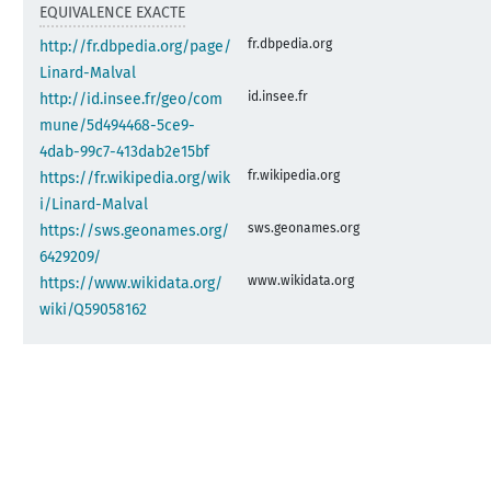
EQUIVALENCE EXACTE
fr.dbpedia.org
http://fr.dbpedia.org/page/
Linard-Malval
id.insee.fr
http://id.insee.fr/geo/com
mune/5d494468-5ce9-
4dab-99c7-413dab2e15bf
fr.wikipedia.org
https://fr.wikipedia.org/wik
i/Linard-Malval
sws.geonames.org
https://sws.geonames.org/
6429209/
www.wikidata.org
https://www.wikidata.org/
wiki/Q59058162