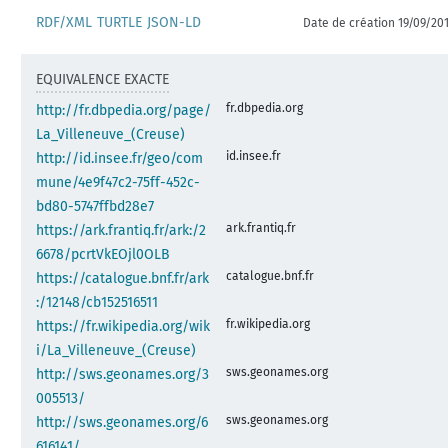
RDF/XML
TURTLE
JSON-LD
Date de création 19/09/20
EQUIVALENCE EXACTE
fr.dbpedia.org
http://fr.dbpedia.org/page/
La_Villeneuve_(Creuse)
id.insee.fr
http://id.insee.fr/geo/com
mune/4e9f47c2-75ff-452c-
bd80-5747ffbd28e7
ark.frantiq.fr
https://ark.frantiq.fr/ark:/2
6678/pcrtVkEOjl0OLB
catalogue.bnf.fr
https://catalogue.bnf.fr/ark
:/12148/cb152516511
fr.wikipedia.org
https://fr.wikipedia.org/wik
i/La_Villeneuve_(Creuse)
sws.geonames.org
http://sws.geonames.org/3
005513/
sws.geonames.org
http://sws.geonames.org/6
616141/