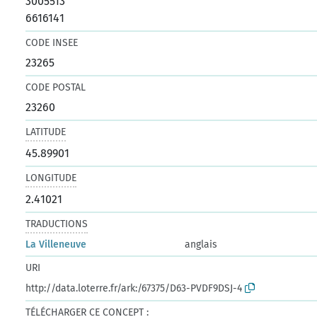
3005513
6616141
CODE INSEE
23265
CODE POSTAL
23260
LATITUDE
45.89901
LONGITUDE
2.41021
TRADUCTIONS
La Villeneuve
anglais
URI
http://data.loterre.fr/ark:/67375/D63-PVDF9DSJ-4
TÉLÉCHARGER CE CONCEPT :