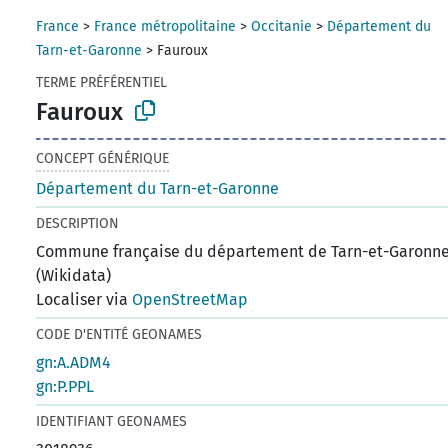
France
>
France métropolitaine
>
Occitanie
>
Département du
Tarn-et-Garonne
>
Fauroux
TERME PRÉFÉRENTIEL
Fauroux
CONCEPT GÉNÉRIQUE
Département du Tarn-et-Garonne
DESCRIPTION
Commune française du département de Tarn-et-Garonne
(Wikidata)
Localiser via
OpenStreetMap
CODE D'ENTITÉ GEONAMES
gn:A.ADM4
gn:P.PPL
IDENTIFIANT GEONAMES