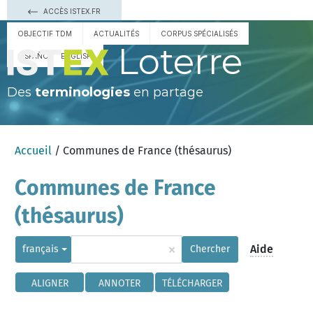
ACCÈS ISTEX.FR
OBJECTIF TDM
ACTUALITÉS
CORPUS SPÉCIALISÉS
Loterre
ESPAÑOL
ENGLISH
Des
terminologies
en partage
Accueil
/ Communes de France (thésaurus)
Communes de France
(thésaurus)
×
Aide
français
Chercher
ALIGNER
ANNOTER
TÉLÉCHARGER