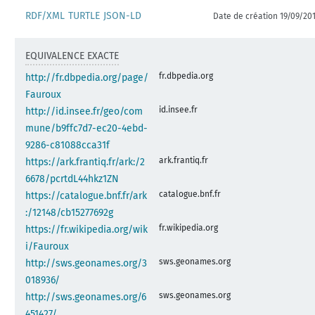
RDF/XML
TURTLE
JSON-LD
Date de création 19/09/20
EQUIVALENCE EXACTE
fr.dbpedia.org
http://fr.dbpedia.org/page/
Fauroux
id.insee.fr
http://id.insee.fr/geo/com
mune/b9ffc7d7-ec20-4ebd-
9286-c81088cca31f
ark.frantiq.fr
https://ark.frantiq.fr/ark:/2
6678/pcrtdL44hkz1ZN
catalogue.bnf.fr
https://catalogue.bnf.fr/ark
:/12148/cb15277692g
fr.wikipedia.org
https://fr.wikipedia.org/wik
i/Fauroux
sws.geonames.org
http://sws.geonames.org/3
018936/
sws.geonames.org
http://sws.geonames.org/6
451427/