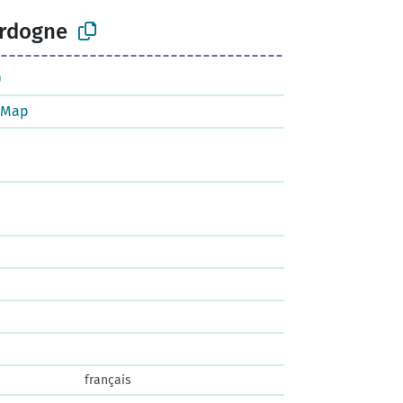
ordogne
)
tMap
français