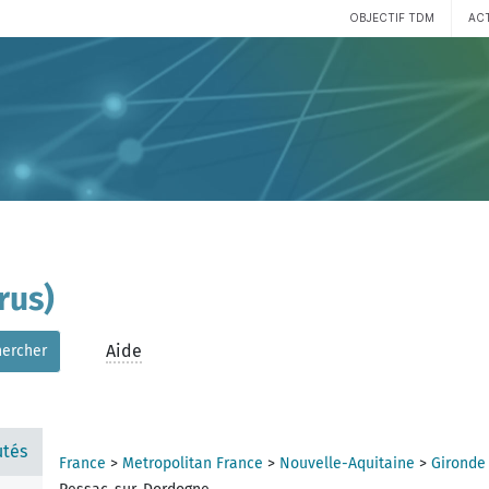
OBJECTIF TDM
AC
rus)
Aide
hercher
tés
France
>
Metropolitan France
>
Nouvelle-Aquitaine
>
Gironde