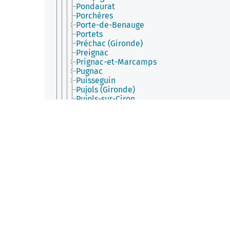
Pondaurat
Porchères
Porte-de-Benauge
Portets
Préchac (Gironde)
Preignac
Prignac-et-Marcamps
Pugnac
Puisseguin
Pujols (Gironde)
Pujols-sur-Ciron
Puybarban
Puynormand
Queyrac
Quinsac (Gironde)
Rauzan
Reignac (Gironde)
Rimons
Riocaud
Rions
Roaillan
Romagne (Gironde)
Roquebrune (Gironde)
Ruch
Sablons (Gironde)