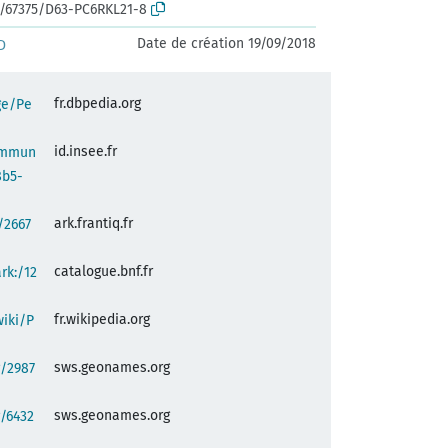
rk:/67375/D63-PC6RKL21-8
Date de création 19/09/2018
D
fr.dbpedia.org
ge/Pe
id.insee.fr
commun
8b5-
ark.frantiq.fr
:/2667
catalogue.bnf.fr
ark:/12
fr.wikipedia.org
wiki/P
sws.geonames.org
g/2987
sws.geonames.org
/6432