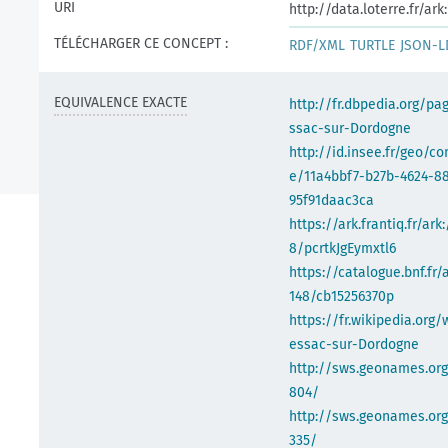
URI
http://data.loterre.fr/a
TÉLÉCHARGER CE CONCEPT :
RDF/XML
TURTLE
JSON-L
EQUIVALENCE EXACTE
http://fr.dbpedia.org/pa
ssac-sur-Dordogne
http://id.insee.fr/geo/
e/11a4bbf7-b27b-4624-8
95f91daac3ca
https://ark.frantiq.fr/ark
8/pcrtkJgEymxtl6
https://catalogue.bnf.fr/
148/cb15256370p
https://fr.wikipedia.org/
essac-sur-Dordogne
http://sws.geonames.or
804/
http://sws.geonames.org
335/