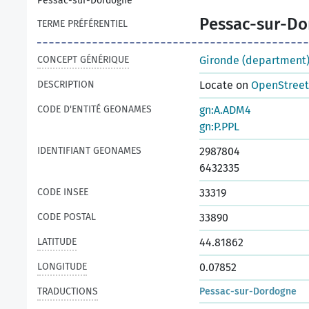
Pessac-sur-Dordogne
Pessac-sur-D
TERME PRÉFÉRENTIEL
CONCEPT GÉNÉRIQUE
Gironde (department
DESCRIPTION
Locate on
OpenStree
CODE D'ENTITÉ GEONAMES
gn:A.ADM4
gn:P.PPL
IDENTIFIANT GEONAMES
2987804
6432335
CODE INSEE
33319
CODE POSTAL
33890
LATITUDE
44.81862
LONGITUDE
0.07852
TRADUCTIONS
Pessac-sur-Dordogne