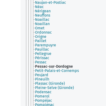
Naujan-et-Postiac
Néac
Nérigean
Neuffons
Noaillac
Noaillan
Omet
Ordonnac
Origne
Paillet
Parempuyre
Pauillac
Pellegrue
Périssac
Pessac
Pessac-sur-Dordogne
Petit-Palais-et-Cornemps
Peujard
Pineuilh
Plassac (Gironde)
Pleine-Selve (Gironde)
Podensac
Pomerol
Pompéjac
Pompignac