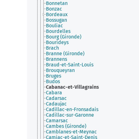
Bonnetan
Bonzac
Bordeaux
Bossugan
Bouliac
Bourdelles
Bourg (Gironde)
Bourideys
Brach
Branne (Gironde)
Brannens
Braud-et-Saint-Louis
Brouqueyran
Bruges
Budos
Cabanac-et-Villagrains
Cabara
Cadarsac
Cadaujac
Cadillac-en-Fronsadais
Cadillac-sur-Garonne
Camarsac
Cambes (Gironde)
Camblanes-et-Meynac
Camiac-et-Saint-Denis