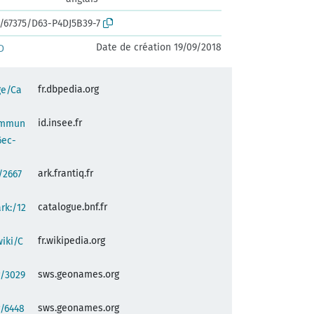
k:/67375/D63-P4DJ5B39-7
Date de création 19/09/2018
D
fr.dbpedia.org
ge/Ca
id.insee.fr
commun
6ec-
ark.frantiq.fr
:/2667
catalogue.bnf.fr
ark:/12
fr.wikipedia.org
wiki/C
sws.geonames.org
g/3029
sws.geonames.org
g/6448