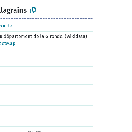
lagrains
ironde
 département de la Gironde. (Wikidata)
eetMap
anglais