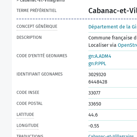
>
Cabanac-et-Villagrains
Cabanac-et-Vil
TERME PRÉFÉRENTIEL
CONCEPT GÉNÉRIQUE
Département de la G
DESCRIPTION
Commune française du
Localiser via
OpenStr
CODE D'ENTITÉ GEONAMES
gn:A.ADM4
gn:P.PPL
IDENTIFIANT GEONAMES
3029320
6448428
CODE INSEE
33077
CODE POSTAL
33650
LATITUDE
44.6
LONGITUDE
-0.55
TRADUCTIONS
Cabanac-et-Villagrains