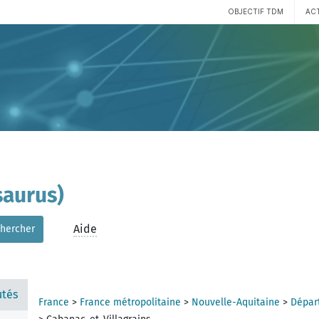
OBJECTIF TDM
AC
aurus)
Aide
hercher
tés
France
>
France métropolitaine
>
Nouvelle-Aquitaine
>
Dépar