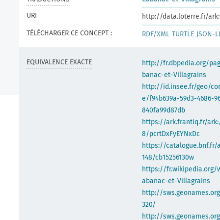
URI
http://data.loterre.fr/ar
TÉLÉCHARGER CE CONCEPT :
RDF/XML
TURTLE
JSON-L
EQUIVALENCE EXACTE
http://fr.dbpedia.org/pa
banac-et-Villagrains
http://id.insee.fr/geo/
e/f94b639a-59d3-4686-9
840fa99d87db
https://ark.frantiq.fr/ark
8/pcrtDxFyEYNxDc
https://catalogue.bnf.fr/
148/cb15256130w
https://fr.wikipedia.org/
abanac-et-Villagrains
http://sws.geonames.or
320/
http://sws.geonames.or