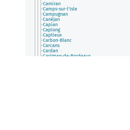
Camiran
Camps-sur-l'Isle
Campugnan
Canéjan
Capian
Caplong
Captieux
Carbon-Blanc
Carcans
Cardan
Carignan-de-Bordeaux
Cars
Cartelègue
Casseuil
Castelmoron-d'Albret
Castelnau-de-Médoc
Castelviel
Castets et Castillon
Castillon-la-Bataille
Castres-Gironde
Caudrot
Caumont (Gironde)
Cauvignac
Cavignac
Cazalis (Gironde)