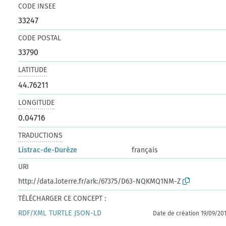
CODE INSEE
33247
CODE POSTAL
33790
LATITUDE
44.76211
LONGITUDE
0.04716
TRADUCTIONS
Listrac-de-Durèze
français
URI
http://data.loterre.fr/ark:/67375/D63-NQKMQ1NM-Z
TÉLÉCHARGER CE CONCEPT :
RDF/XML
TURTLE
JSON-LD
Date de création 19/09/20