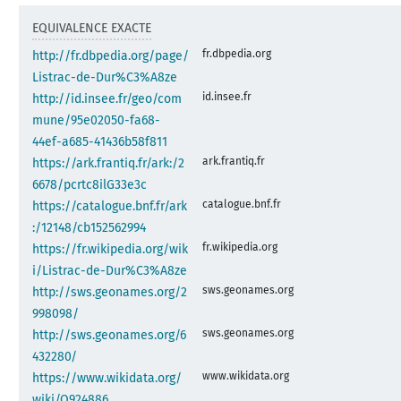
EQUIVALENCE EXACTE
fr.dbpedia.org
http://fr.dbpedia.org/page/
Listrac-de-Dur%C3%A8ze
id.insee.fr
http://id.insee.fr/geo/com
mune/95e02050-fa68-
44ef-a685-41436b58f811
ark.frantiq.fr
https://ark.frantiq.fr/ark:/2
6678/pcrtc8ilG33e3c
catalogue.bnf.fr
https://catalogue.bnf.fr/ark
:/12148/cb152562994
fr.wikipedia.org
https://fr.wikipedia.org/wik
i/Listrac-de-Dur%C3%A8ze
sws.geonames.org
http://sws.geonames.org/2
998098/
sws.geonames.org
http://sws.geonames.org/6
432280/
www.wikidata.org
https://www.wikidata.org/
wiki/Q924886