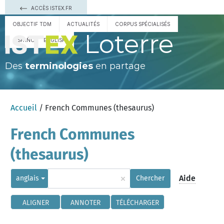
ACCÈS ISTEX.FR
OBJECTIF TDM
ACTUALITÉS
CORPUS SPÉCIALISÉS
Loterre
ESPAÑOL
ENGLISH
Des
terminologies
en partage
Accueil
/ French Communes (thesaurus)
French Communes
(thesaurus)
×
Aide
anglais
Chercher
ALIGNER
ANNOTER
TÉLÉCHARGER