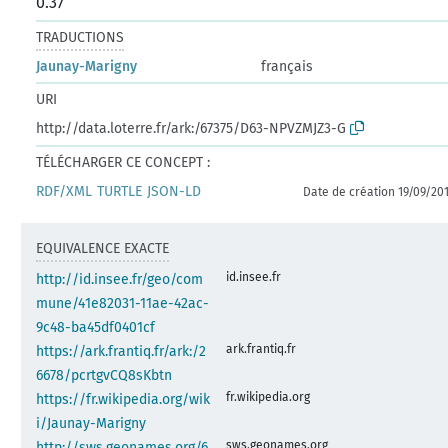
0.37
TRADUCTIONS
Jaunay-Marigny
français
URI
http://data.loterre.fr/ark:/67375/D63-NPVZMJZ3-G
TÉLÉCHARGER CE CONCEPT :
RDF/XML
TURTLE
JSON-LD
Date de création 19/09/20
EQUIVALENCE EXACTE
id.insee.fr
http://id.insee.fr/geo/com
mune/41e82031-11ae-42ac-
9c48-ba45df0401cf
ark.frantiq.fr
https://ark.frantiq.fr/ark:/2
6678/pcrtgvCQ8sKbtn
fr.wikipedia.org
https://fr.wikipedia.org/wik
i/Jaunay-Marigny
sws.geonames.org
http://sws.geonames.org/6