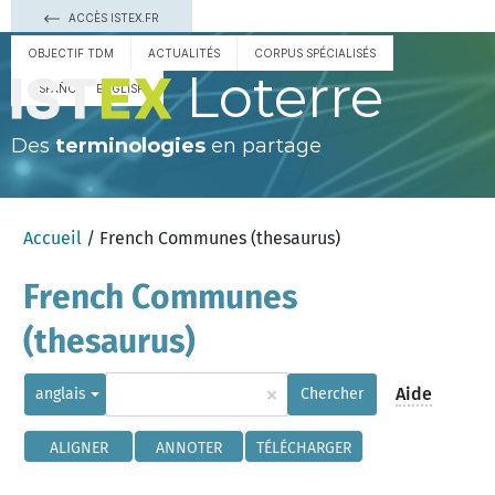
ACCÈS ISTEX.FR
OBJECTIF TDM
ACTUALITÉS
CORPUS SPÉCIALISÉS
Loterre
ESPAÑOL
ENGLISH
Des
terminologies
en partage
Accueil
/ French Communes (thesaurus)
French Communes
(thesaurus)
×
Aide
anglais
Chercher
ALIGNER
ANNOTER
TÉLÉCHARGER