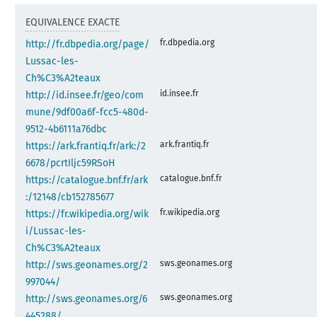
EQUIVALENCE EXACTE
fr.dbpedia.org
http://fr.dbpedia.org/page/
Lussac-les-
Ch%C3%A2teaux
id.insee.fr
http://id.insee.fr/geo/com
mune/9df00a6f-fcc5-480d-
9512-4b6111a76dbc
ark.frantiq.fr
https://ark.frantiq.fr/ark:/2
6678/pcrtIljc59RSoH
catalogue.bnf.fr
https://catalogue.bnf.fr/ark
:/12148/cb152785677
fr.wikipedia.org
https://fr.wikipedia.org/wik
i/Lussac-les-
Ch%C3%A2teaux
sws.geonames.org
http://sws.geonames.org/2
997044/
sws.geonames.org
http://sws.geonames.org/6
445288/