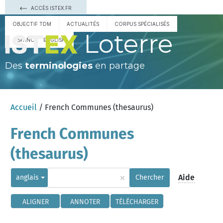
ACCÈS ISTEX.FR
OBJECTIF TDM
ACTUALITÉS
CORPUS SPÉCIALISÉS
Loterre
ESPAÑOL
ENGLISH
Des
terminologies
en partage
Accueil
/ French Communes (thesaurus)
French Communes
(thesaurus)
×
Aide
anglais
Chercher
ALIGNER
ANNOTER
TÉLÉCHARGER