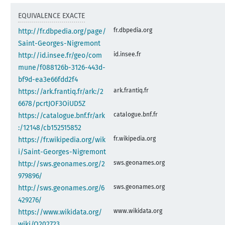
EQUIVALENCE EXACTE
fr.dbpedia.org
http://fr.dbpedia.org/page/
Saint-Georges-Nigremont
id.insee.fr
http://id.insee.fr/geo/com
mune/f088126b-3126-443d-
bf9d-ea3e66fdd2f4
ark.frantiq.fr
https://ark.frantiq.fr/ark:/2
6678/pcrtJOF3OiUD5Z
catalogue.bnf.fr
https://catalogue.bnf.fr/ark
:/12148/cb152515852
fr.wikipedia.org
https://fr.wikipedia.org/wik
i/Saint-Georges-Nigremont
sws.geonames.org
http://sws.geonames.org/2
979896/
sws.geonames.org
http://sws.geonames.org/6
429276/
www.wikidata.org
https://www.wikidata.org/
wiki/Q202723