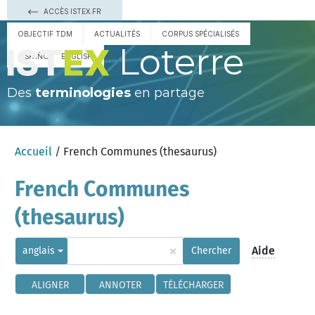
ACCÈS ISTEX.FR
OBJECTIF TDM
ACTUALITÉS
CORPUS SPÉCIALISÉS
Loterre
ESPAÑOL
ENGLISH
Des
terminologies
en partage
Accueil
/ French Communes (thesaurus)
French Communes
(thesaurus)
×
Aide
anglais
Chercher
ALIGNER
ANNOTER
TÉLÉCHARGER