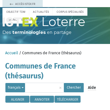
ACCÈS ISTEX.FR
OBJECTIF TDM
ACTUALITÉS
CORPUS SPÉCIALISÉS
Loterre
ESPAÑOL
ENGLISH
Des
terminologies
en partage
Accueil
/ Communes de France (thésaurus)
Communes de France
(thésaurus)
×
Aide
français
Chercher
ALIGNER
ANNOTER
TÉLÉCHARGER