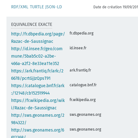
RDF/XML
TURTLE
JSON-LD
Date de création 19/09/20
EQUIVALENCE EXACTE
fr.dbpedia.org
http://fr.dbpedia.org/page/
Razac-de-Saussignac
id.insee.fr
http://id.insee.fr/geo/com
mune/5bab5c02-a2be-
466a-a2f2-8e33ea11e352
ark.frantiq.fr
https://ark.frantiq.fr/ark:/2
6678/pcrtGjJzQpsT91
catalogue.bnf.fr
https://catalogue.bnf.fr/ark
:/12148/cb152519944
fr.wikipedia.org
https://fr.wikipedia.org/wik
i/Razac-de-Saussignac
sws.geonames.org
http://sws.geonames.org/2
984322/
sws.geonames.org
http://sws.geonames.org/6
612368/