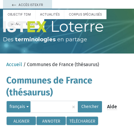
ACCÈS ISTEX.FR
OBJECTIF TDM
ACTUALITÉS
CORPUS SPÉCIALISÉS
Loterre
ESPAÑOL
ENGLISH
Des
terminologies
en partage
Accueil
/ Communes de France (thésaurus)
Communes de France
(thésaurus)
×
Aide
français
Chercher
ALIGNER
ANNOTER
TÉLÉCHARGER