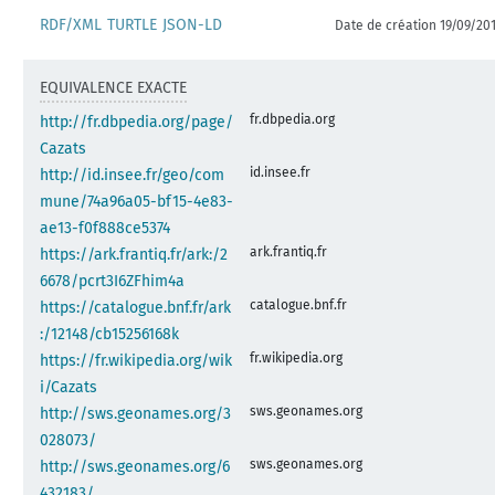
RDF/XML
TURTLE
JSON-LD
Date de création 19/09/20
EQUIVALENCE EXACTE
fr.dbpedia.org
http://fr.dbpedia.org/page/
Cazats
id.insee.fr
http://id.insee.fr/geo/com
mune/74a96a05-bf15-4e83-
ae13-f0f888ce5374
ark.frantiq.fr
https://ark.frantiq.fr/ark:/2
6678/pcrt3I6ZFhim4a
catalogue.bnf.fr
https://catalogue.bnf.fr/ark
:/12148/cb15256168k
fr.wikipedia.org
https://fr.wikipedia.org/wik
i/Cazats
sws.geonames.org
http://sws.geonames.org/3
028073/
sws.geonames.org
http://sws.geonames.org/6
432183/