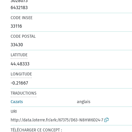
3028073
6432183
CODE INSEE
33116
CODE POSTAL
33430
LATITUDE
44.48333
LONGITUDE
-0.21667
TRADUCTIONS
Cazats
anglais
URI
http://data.loterre.fr/ark:/67375/D63-N8HW6D24-7
TÉLÉCHARGER CE CONCEPT :