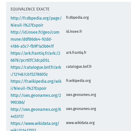
EQUIVALENCE EXACTE
fr.dbpedia.org
http://fr.dbpedia.org/page/
Nieuil-l%27Espoir
id.insee.fr
http://id.insee.fr/geo/com
mune/ddf86de4-92dd-
4186-a5c7-fb9f1a5b641f
ark.frantiq.fr
https://ark.frantiq.fr/ark:/2
6678/pcrtEfC3dcpDSL
catalogue.bnf.fr
https://catalogue.bnf.fr/ark
:/12148/cb15278605z
fr.wikipedia.org
https://fr.wikipedia.org/wik
i/Nieuil-l%27Espoir
sws.geonames.org
http://sws.geonames.org/2
990386/
sws.geonames.org
http://sws.geonames.org/6
445317/
www.wikidata.org
https://www.wikidata.org/
wiki/Q1437557