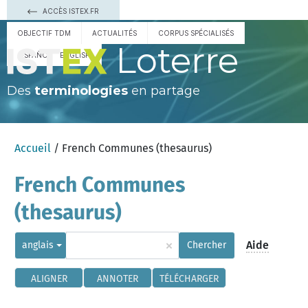
ACCÈS ISTEX.FR
OBJECTIF TDM
ACTUALITÉS
CORPUS SPÉCIALISÉS
Loterre
ESPAÑOL
ENGLISH
Des
terminologies
en partage
Accueil
/ French Communes (thesaurus)
French Communes
(thesaurus)
×
Aide
anglais
Chercher
ALIGNER
ANNOTER
TÉLÉCHARGER