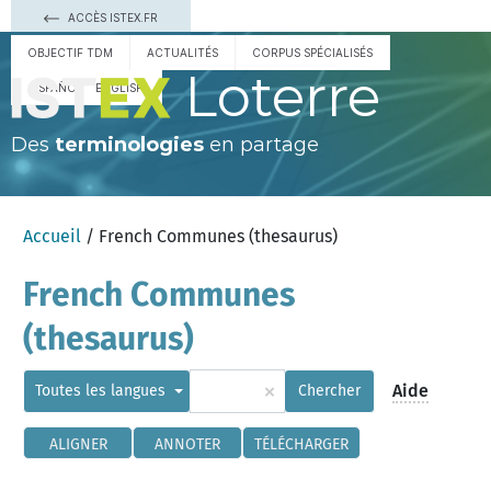
ACCÈS ISTEX.FR
OBJECTIF TDM
ACTUALITÉS
CORPUS SPÉCIALISÉS
Loterre
ESPAÑOL
ENGLISH
Des
terminologies
en partage
Accueil
/ French Communes (thesaurus)
French Communes
(thesaurus)
×
Aide
Toutes les langues
Chercher
ALIGNER
ANNOTER
TÉLÉCHARGER