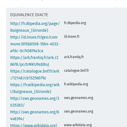
EQUIVALENCE EXACTE
fr.dbpedia.org
http://fr.dbpedia.org/page/
Baigneaux_(Gironde)
id.insee.fr
http://id.insee.fr/geo/com
mune/615b8508-18b4-4032-
afdc-0c745619a3ca
ark.frantiq.fr
https://ark.frantiq.fr/ark:/2
6678/pcrtrMKU9sBBuJ
catalogue.bnf.fr
https://catalogue.bnf.fr/ark
:/12148/cb15256079z
fr.wikipedia.org
https://fr.wikipedia.org/wik
i/Baigneaux_(Gironde)
sws.geonames.org
http://sws.geonames.org/3
035383/
sws.geonames.org
http://sws.geonames.org/6
448394/
www.wikidata.org
https://www.wikidata.org/