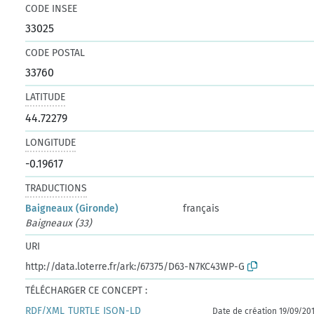
CODE INSEE
33025
CODE POSTAL
33760
LATITUDE
44.72279
LONGITUDE
-0.19617
TRADUCTIONS
Baigneaux (Gironde)
français
Baigneaux (33)
URI
http://data.loterre.fr/ark:/67375/D63-N7KC43WP-G
TÉLÉCHARGER CE CONCEPT :
RDF/XML
TURTLE
JSON-LD
Date de création 19/09/20