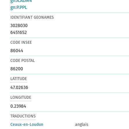
gn:A.ADM4
gn:P.PPL
IDENTIFIANT GEONAMES
3028030
6451652
CODE INSEE
86044
CODE POSTAL
86200
LATITUDE
47.02636
LONGITUDE
0.23984
TRADUCTIONS
Ceaux-en-Loudun
anglais