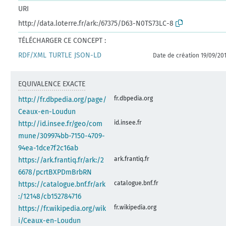
URI
http://data.loterre.fr/ark:/67375/D63-N0TS73LC-8
TÉLÉCHARGER CE CONCEPT :
RDF/XML
TURTLE
JSON-LD
Date de création 19/09/20
EQUIVALENCE EXACTE
fr.dbpedia.org
http://fr.dbpedia.org/page/
Ceaux-en-Loudun
id.insee.fr
http://id.insee.fr/geo/com
mune/309974bb-7150-4709-
94ea-1dce7f2c16ab
ark.frantiq.fr
https://ark.frantiq.fr/ark:/2
6678/pcrtBXPDmBrbRN
catalogue.bnf.fr
https://catalogue.bnf.fr/ark
:/12148/cb152784716
fr.wikipedia.org
https://fr.wikipedia.org/wik
i/Ceaux-en-Loudun