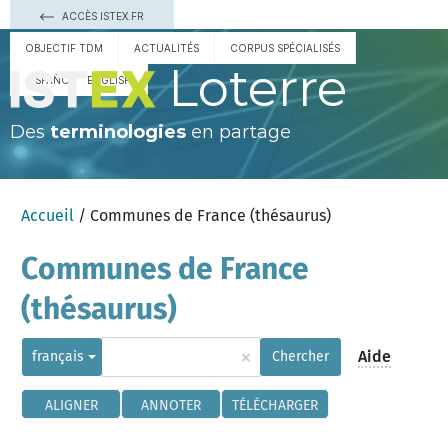
ACCÈS ISTEX.FR
OBJECTIF TDM
ACTUALITÉS
CORPUS SPÉCIALISÉS
Loterre
ESPAÑOL
ENGLISH
Des
terminologies
en partage
Accueil
/ Communes de France (thésaurus)
Communes de France
(thésaurus)
×
Aide
français
Chercher
ALIGNER
ANNOTER
TÉLÉCHARGER