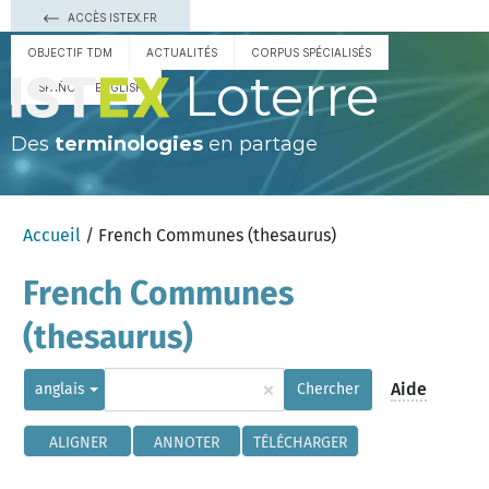
ACCÈS ISTEX.FR
OBJECTIF TDM
ACTUALITÉS
CORPUS SPÉCIALISÉS
Loterre
ESPAÑOL
ENGLISH
Des
terminologies
en partage
Accueil
/ French Communes (thesaurus)
French Communes
(thesaurus)
×
Aide
anglais
Chercher
ALIGNER
ANNOTER
TÉLÉCHARGER