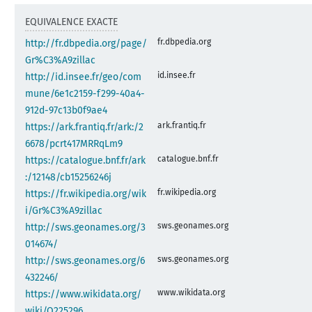
EQUIVALENCE EXACTE
fr.dbpedia.org
http://fr.dbpedia.org/page/
Gr%C3%A9zillac
id.insee.fr
http://id.insee.fr/geo/com
mune/6e1c2159-f299-40a4-
912d-97c13b0f9ae4
ark.frantiq.fr
https://ark.frantiq.fr/ark:/2
6678/pcrt417MRRqLm9
catalogue.bnf.fr
https://catalogue.bnf.fr/ark
:/12148/cb15256246j
fr.wikipedia.org
https://fr.wikipedia.org/wik
i/Gr%C3%A9zillac
sws.geonames.org
http://sws.geonames.org/3
014674/
sws.geonames.org
http://sws.geonames.org/6
432246/
www.wikidata.org
https://www.wikidata.org/
wiki/Q225296