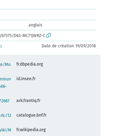
anglais
rk:/67375/D63-MC71JWRZ-C
Date de création 19/09/2018
D
fr.dbpedia.org
age/Mo
id.insee.fr
commun
a66-
ark.frantiq.fr
:/2667
catalogue.bnf.fr
ark:/12
fr.wikipedia.org
wiki/M