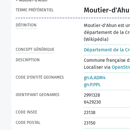
>
Moutier-d'Ahun
Moutier-d'Ahu
TERME PRÉFÉRENTIEL
DÉFINITION
Moutier-d'Ahun est u
département de la Cre
(Wikipédia)
CONCEPT GÉNÉRIQUE
Département de la C
DESCRIPTION
Commune française du
Localiser via
OpenStr
CODE D'ENTITÉ GEONAMES
gn:A.ADM4
gn:P.PPL
IDENTIFIANT GEONAMES
2991328
6429230
CODE INSEE
23138
CODE POSTAL
23150