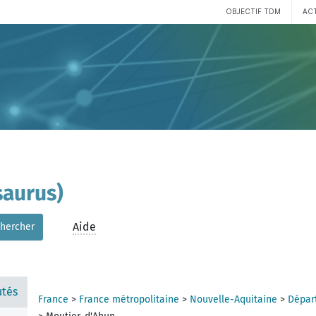
OBJECTIF TDM
AC
aurus)
Aide
hercher
tés
France
>
France métropolitaine
>
Nouvelle-Aquitaine
>
Dépar