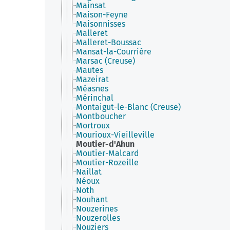
Mainsat
Maison-Feyne
Maisonnisses
Malleret
Malleret-Boussac
Mansat-la-Courrière
Marsac (Creuse)
Mautes
Mazeirat
Méasnes
Mérinchal
Montaigut-le-Blanc (Creuse)
Montboucher
Mortroux
Mourioux-Vieilleville
Moutier-d'Ahun
Moutier-Malcard
Moutier-Rozeille
Naillat
Néoux
Noth
Nouhant
Nouzerines
Nouzerolles
Nouziers