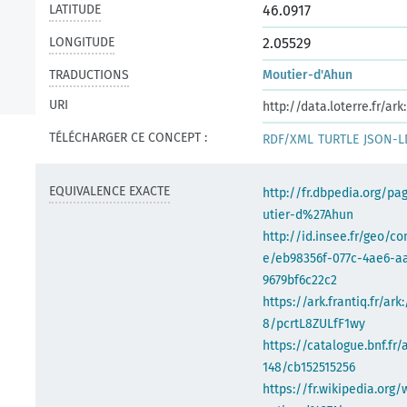
LATITUDE
46.0917
LONGITUDE
2.05529
TRADUCTIONS
Moutier-d'Ahun
URI
http://data.loterre.fr/a
TÉLÉCHARGER CE CONCEPT :
RDF/XML
TURTLE
JSON-L
EQUIVALENCE EXACTE
http://fr.dbpedia.org/p
utier-d%27Ahun
http://id.insee.fr/geo/
e/eb98356f-077c-4ae6-a
9679bf6c22c2
https://ark.frantiq.fr/ark
8/pcrtL8ZULfF1wy
https://catalogue.bnf.fr/
148/cb152515256
https://fr.wikipedia.org/