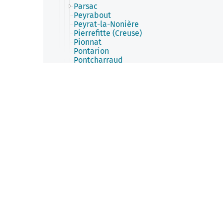
Parsac
Peyrabout
Peyrat-la-Nonière
Pierrefitte (Creuse)
Pionnat
Pontarion
Pontcharraud
Poussanges
Puy-Malsignat
Reterre
Roches (Creuse)
Rougnat
Royère-de-Vassivière
Sagnat
Saint-Agnant-de-Versillat
Saint-Agnant-près-Crocq
Saint-Alpinien
Saint-Amand (Creuse)
Saint-Amand-Jartoudeix
Saint-Avit-de-Tardes
Saint-Avit-le-Pauvre
Saint-Bard
Saint-Chabrais
Saint-Christophe (Creuse)
Saint-Dizier-la-Tour