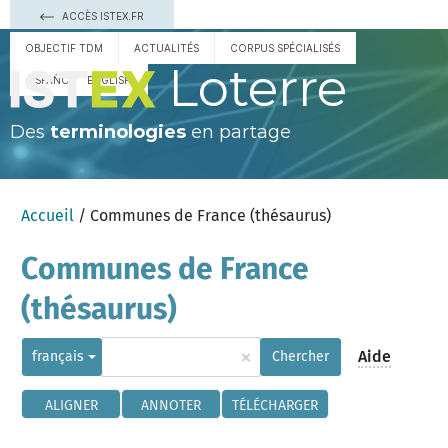
ACCÈS ISTEX.FR
OBJECTIF TDM
ACTUALITÉS
CORPUS SPÉCIALISÉS
Loterre
ESPAÑOL
ENGLISH
Des
terminologies
en partage
Accueil
/ Communes de France (thésaurus)
Communes de France
(thésaurus)
×
Aide
français
Chercher
ALIGNER
ANNOTER
TÉLÉCHARGER