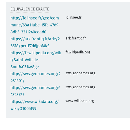
EQUIVALENCE EXACTE
id.insee.fr
http://id.insee.fr/geo/com
mune/68a11abe-15fc-47d9-
8db3-3211240cead0
ark.frantiq.fr
https://ark.frantiq.fr/ark:/2
6678/pcrtF7d6JpoMKS
fr.wikipedia.org
https://fr.wikipedia.org/wik
i/Saint-Avit-de-
Soul%C3%A8ge
sws.geonames.org
http://sws.geonames.org/2
981501/
sws.geonames.org
http://sws.geonames.org/6
432372/
www.wikidata.org
https://www.wikidata.org/
wiki/Q1005199