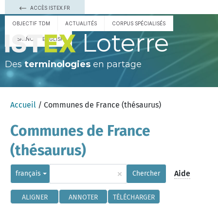
ACCÈS ISTEX.FR
OBJECTIF TDM
ACTUALITÉS
CORPUS SPÉCIALISÉS
Loterre
ESPAÑOL
ENGLISH
Des
terminologies
en partage
Accueil
/ Communes de France (thésaurus)
Communes de France
(thésaurus)
×
Aide
français
Chercher
ALIGNER
ANNOTER
TÉLÉCHARGER