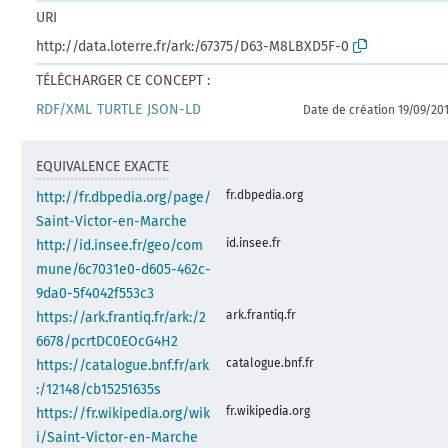
URI
http://data.loterre.fr/ark:/67375/D63-M8LBXD5F-0
TÉLÉCHARGER CE CONCEPT :
RDF/XML
TURTLE
JSON-LD
Date de création 19/09/20
EQUIVALENCE EXACTE
fr.dbpedia.org
http://fr.dbpedia.org/page/
Saint-Victor-en-Marche
id.insee.fr
http://id.insee.fr/geo/com
mune/6c7031e0-d605-462c-
9da0-5f4042f553c3
ark.frantiq.fr
https://ark.frantiq.fr/ark:/2
6678/pcrtDC0EOcG4H2
catalogue.bnf.fr
https://catalogue.bnf.fr/ark
:/12148/cb15251635s
fr.wikipedia.org
https://fr.wikipedia.org/wik
i/Saint-Victor-en-Marche