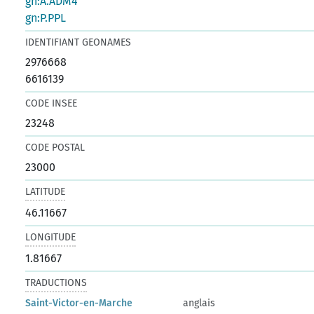
gn:A.ADM4
gn:P.PPL
IDENTIFIANT GEONAMES
2976668
6616139
CODE INSEE
23248
CODE POSTAL
23000
LATITUDE
46.11667
LONGITUDE
1.81667
TRADUCTIONS
Saint-Victor-en-Marche
anglais