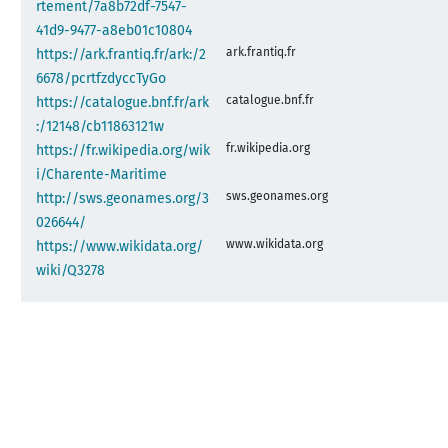
rtement/7a8b72df-7547-
41d9-9477-a8eb01c10804
ark.frantiq.fr
https://ark.frantiq.fr/ark:/2
6678/pcrtfzdyccTyGo
catalogue.bnf.fr
https://catalogue.bnf.fr/ark
:/12148/cb11863121w
fr.wikipedia.org
https://fr.wikipedia.org/wik
i/Charente-Maritime
sws.geonames.org
http://sws.geonames.org/3
026644/
www.wikidata.org
https://www.wikidata.org/
wiki/Q3278