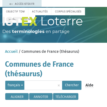
ACCÈS ISTEX.FR
OBJECTIF TDM
ACTUALITÉS
CORPUS SPÉCIALISÉS
Loterre
ESPAÑOL
ENGLISH
Des
terminologies
en partage
Accueil
/ Communes de France (thésaurus)
Communes de France
(thésaurus)
×
Aide
français
Chercher
ALIGNER
ANNOTER
TÉLÉCHARGER