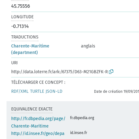
45.75556
LONGITUDE
-0.71314
TRADUCTIONS
Charente-Maritime
anglais
(department)
URI
http://data.loterre.fr/ark:/67375/D63-M21GBZFK-R
TÉLÉCHARGER CE CONCEPT :
RDF/XML
TURTLE
JSON-LD
Date de création 19/09/20
EQUIVALENCE EXACTE
fr.dbpedia.org
http://fr.dbpedia.org/page/
Charente-Maritime
id.insee.fr
http://id.insee.fr/geo/depa