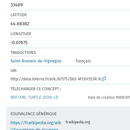
33469
LATITUDE
44.68382
LONGITUDE
-0.07675
TRADUCTIONS
Saint-Romain-de-Vignague
français
URI
http://data.loterre.fr/ark:/67375/D63-M1SH553R-R
TÉLÉCHARGER CE CONCEPT :
RDF/XML
TURTLE
JSON-LD
Date de création 19/09/20
EQUIVALENCE GÉNÉRIQUE
fr.wikipedia.org
https://fr.wikipedia.org/wik
i/Sauveterre-de-Guyenne