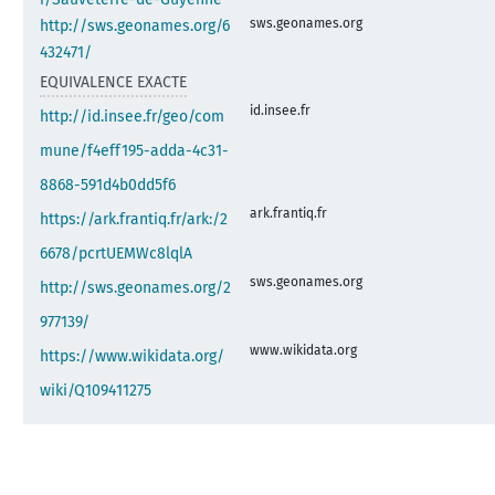
sws.geonames.org
http://sws.geonames.org/6
432471/
EQUIVALENCE EXACTE
id.insee.fr
http://id.insee.fr/geo/com
mune/f4eff195-adda-4c31-
8868-591d4b0dd5f6
ark.frantiq.fr
https://ark.frantiq.fr/ark:/2
6678/pcrtUEMWc8lqlA
sws.geonames.org
http://sws.geonames.org/2
977139/
www.wikidata.org
https://www.wikidata.org/
wiki/Q109411275