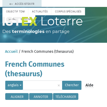
ACCÈS ISTEX.FR
OBJECTIF TDM
ACTUALITÉS
CORPUS SPÉCIALISÉS
Loterre
ESPAÑOL
ENGLISH
Des
terminologies
en partage
Accueil
/ French Communes (thesaurus)
French Communes
(thesaurus)
×
Aide
anglais
Chercher
ALIGNER
ANNOTER
TÉLÉCHARGER