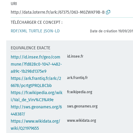
URI
http://data.loterre.fr/ark:/67375/D63-M0ZWKF9B-B
TÉLÉCHARGER CE CONCEPT :
RDF/XML
TURTLE
JSON-LD
Date de création 19/09/20
EQUIVALENCE EXACTE
id.insee.fr
http://id.insee.fr/geo/com
mune/7fd828c0-1047-4482-
a89c-1b298d1375e9
ark.frantiq.fr
https://ark.frantiq.fr/ark:/2
6678/pcrtgtPRQLBCbb
fr.wikipedia.org
https://fr.wikipedia.org/wik
i/Val_de_Virv%C3%A9e
sws.geonames.org
http://sws.geonames.org/6
448387/
www.wikidata.org
https://www.wikidata.org/
wiki/Q21979655