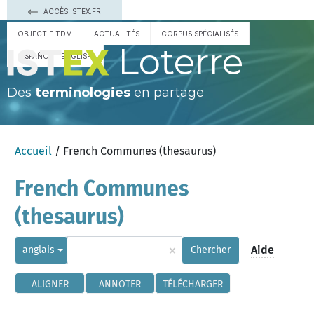
ACCÈS ISTEX.FR
OBJECTIF TDM
ACTUALITÉS
CORPUS SPÉCIALISÉS
Loterre
ESPAÑOL
ENGLISH
Des
terminologies
en partage
Accueil
/ French Communes (thesaurus)
French Communes
(thesaurus)
×
Aide
anglais
Chercher
ALIGNER
ANNOTER
TÉLÉCHARGER