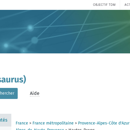
OBJECTIF TDM
AC
aurus)
Aide
hercher
tés
France
>
France métropolitaine
>
Provence-Alpes-Côte d'Azur