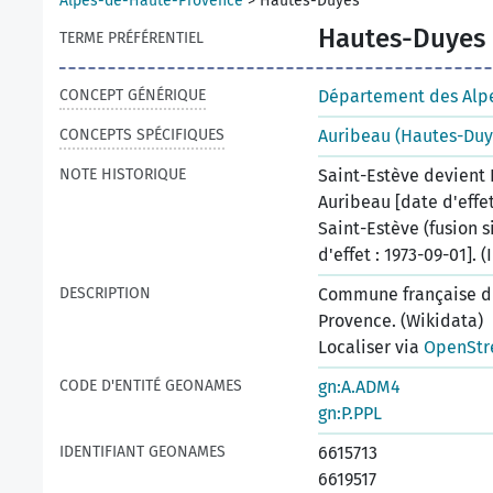
Alpes-de-Haute-Provence
>
Hautes-Duyes
Hautes-Duyes
TERME PRÉFÉRENTIEL
CONCEPT GÉNÉRIQUE
Département des Alp
CONCEPTS SPÉCIFIQUES
Auribeau (Hautes-Duy
NOTE HISTORIQUE
Saint-Estève devient 
Auribeau [date d'effet
Saint-Estève (fusion 
d'effet : 1973-09-01]. (
DESCRIPTION
Commune française d
Provence. (Wikidata)
Localiser via
OpenStr
CODE D'ENTITÉ GEONAMES
gn:A.ADM4
gn:P.PPL
IDENTIFIANT GEONAMES
6615713
6619517