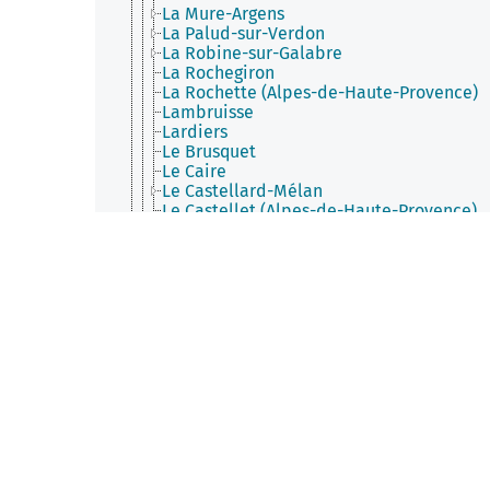
La Mure-Argens
La Palud-sur-Verdon
La Robine-sur-Galabre
La Rochegiron
La Rochette (Alpes-de-Haute-Provence)
Lambruisse
Lardiers
Le Brusquet
Le Caire
Le Castellard-Mélan
Le Castellet (Alpes-de-Haute-Provence)
Le Chaffaut-Saint-Jurson
Le Fugeret
Le Lauzet-Ubaye
Le Vernet (Alpes-de-Haute-Provence)
Les Mées (Alpes-de-Haute-Provence)
Les Omergues
Les Thuiles
Limans
Lurs
Majastres
Malijai
Mallefougasse-Augès
Mallemoisson
Mane (Alpes-de-Haute-Provence)