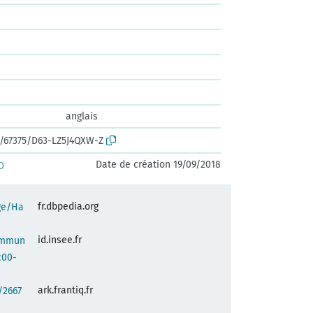
anglais
rk:/67375/D63-LZ5J4QXW-Z
Date de création 19/09/2018
D
fr.dbpedia.org
age/Ha
id.insee.fr
commun
c00-
ark.frantiq.fr
:/2667