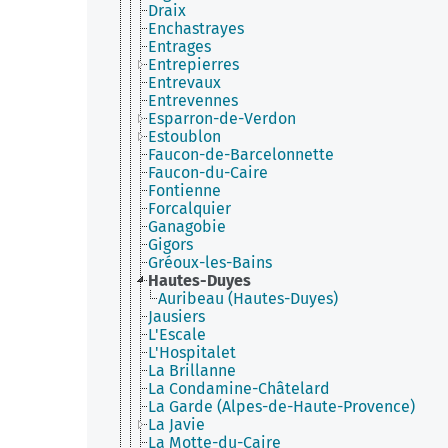
Draix
Enchastrayes
Entrages
Entrepierres
Entrevaux
Entrevennes
Esparron-de-Verdon
Estoublon
Faucon-de-Barcelonnette
Faucon-du-Caire
Fontienne
Forcalquier
Ganagobie
Gigors
Gréoux-les-Bains
Hautes-Duyes
Auribeau (Hautes-Duyes)
Jausiers
L'Escale
L'Hospitalet
La Brillanne
La Condamine-Châtelard
La Garde (Alpes-de-Haute-Provence)
La Javie
La Motte-du-Caire