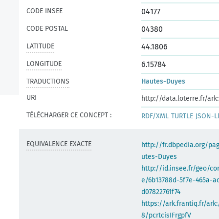
CODE INSEE
04177
CODE POSTAL
04380
LATITUDE
44.1806
LONGITUDE
6.15784
TRADUCTIONS
Hautes-Duyes
URI
http://data.loterre.fr/a
TÉLÉCHARGER CE CONCEPT :
RDF/XML
TURTLE
JSON-L
EQUIVALENCE EXACTE
http://fr.dbpedia.org/p
utes-Duyes
http://id.insee.fr/geo/
e/6b13788d-5f7e-465a-a
d07822761f74
https://ark.frantiq.fr/ark
8/pcrtcisIFrgpfV