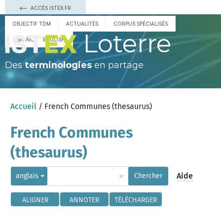
ACCÈS ISTEX.FR
OBJECTIF TDM
ACTUALITÉS
CORPUS SPÉCIALISÉS
Loterre
ESPAÑOL
ENGLISH
Des
terminologies
en partage
Accueil
/ French Communes (thesaurus)
French Communes
(thesaurus)
×
Aide
anglais
Chercher
ALIGNER
ANNOTER
TÉLÉCHARGER