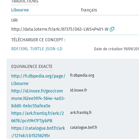
TRADUCTIONS
Libourne
français
URI
http://data.loterre.fr/ark:/67375/D63-LWS4P401-W
TÉLÉCHARGER CE CONCEPT :
RDF/XML
TURTLE
JSON-LD
Date de création 19/09/20
EQUIVALENCE EXACTE
fr.dbpedia.org
http://fr.dbpedia.org/page/
Libourne
id.insee.fr
http://id.insee.fr/geo/com
mune/62ee5974-564e-4a03-
8dd0-0ebc55afea5e
ark.frantiq.fr
https://ark.frantiq.fr/ark:/2
6678/pcrt9H7FTJybPB
catalogue.bnf.fr
https://catalogue.bnf.fr/ark
:/12148/cb15256295r