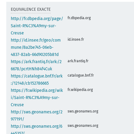
EQUIVALENCE EXACTE
fr.dbpedia.org
http://fr.dbpedia.org/page/
Saint-R%C3%A9my-sur-
Creuse
id.insee.fr
http://id.insee.fr/geo/com
mune/8a2be745-06eb-
4837-82ab-66d90205b81d
ark.frantiq.fr
https://ark.frantiq.fr/ark:/2
6678/pcrtHNh84f4Cuk
catalogue.bnf.fr
https://catalogue.bnf.fr/ark
:/12148/cb152786665
fr.wikipedia.org
https://fr.wikipedia.org/wik
i/Saint-R%C3%A9my-sur-
Creuse
sws.geonames.org
http://sws.geonames.org/2
977191/
sws.geonames.org
http://sws.geonames.org/6
445357/