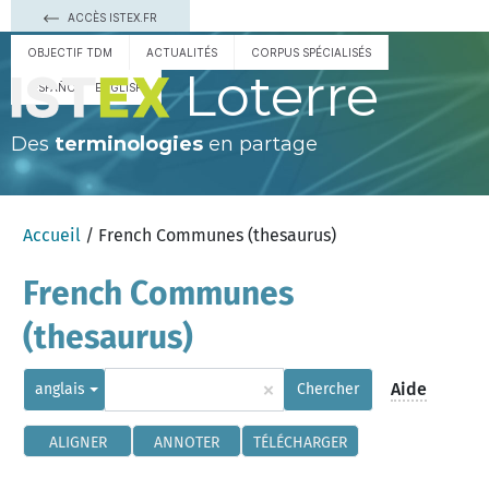
ACCÈS ISTEX.FR
OBJECTIF TDM
ACTUALITÉS
CORPUS SPÉCIALISÉS
Loterre
ESPAÑOL
ENGLISH
Des
terminologies
en partage
Accueil
/ French Communes (thesaurus)
French Communes
(thesaurus)
×
Aide
anglais
Chercher
ALIGNER
ANNOTER
TÉLÉCHARGER